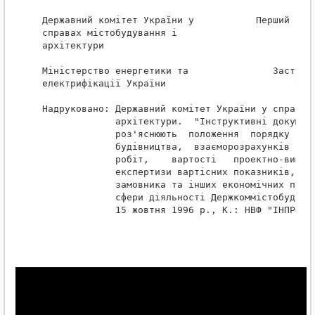
 Державний комітет України у           Перший заст
 справах містобудування і                      А.Л
 архітектури

 Міністерство енергетики та               Заступни
 електрифікації України                       Є.Г.
 Надруковано: Державний комітет України у справах 
              архітектури.  "Інструктивні документ
              роз'яснюють  положення  порядку  виз
              будівництва,  взаєморозрахунків за о
              робіт,    вартості   проектно-вишуку
              експертизи вартісних показників,  ут
              замовника та інших економічних питан
              сфери діяльності Держкоммістобудуван
              15 жовтня 1996 р., К.: НВФ "ІНПРОЕКТ