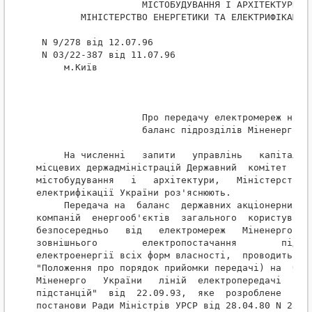
                   МІСТОБУДУВАННЯ І АРХІТЕКТУРИ

        МІНІСТЕРСТВО ЕНЕРГЕТИКИ ТА ЕЛЕКТРИФІКАЦІЇ 
 N 9/278 від 12.07.96

 N 03/22-387 від 11.07.96

     м.Київ

                   Про передачу електромереж на

                   баланс підрозділів Міненерго

     На численні   запити   управлінь   капітально
місцевих держадміністрацій Державний  комітет  Укр
містобудування   і   архітектури,   Міністерство  
електрифікації України роз'яснюють.

     Передача на  баланс  державних акціонерних ен
компаній  енергооб'єктів  загального  користування
безпосередньо   від   електромереж   Міненерго  і 
зовнішнього        електропостачання        підпри
електроенергії всіх форм власності,  проводиться з
"Положення про порядок прийомки передачі) на  бала
Міненерго   України   ліній  електропередачі  та  
підстанцій"  від  22.09.93,  яке  розроблене  на  
постанови Ради Міністрів УРСР від 28.04.80 N 285 "