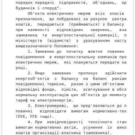
порядок передачі  підприємств,  об'єднань,  органі
будинків і споруд".

     Об'єкти електричних  мереж  всіх  класів  нап
призначення,  що побудовані за рахунок  централізо
коштів,  передаються  (приймаються) з балансу на б
при  наявності   відповідних   звернень,   взаємно
замовника  та  енергопостачальної компанії,  погод
міністерств  (відомств)  з  урахуванням  наступних
вищезазначеного Положення:

     1. Замовник до  початку  жовтня  повинен  нап
повідомлення  в енергопостачальну компанію про пок
електричних мереж,  які плануються передати на бал
році.

     2. Якщо   замовник   пропонує   здійснити   п
енергооб'єктів  з  балансу  на  баланс  раніше  ні
повідомленні терміни,  разом з цими об'єктами пови
відповідні фонди,  ліміти,  асигнування в обсягах,
нормальну експлуатацію цих об'єктів до моменту вкл
тариф на електроенергію.

     3. Електромережі,  що пред'являються до перед
повинні   відповідати  вимогам  нормативно-технічн
(ПУЕ, ПТЕ тощо).

     4. При  невідповідності  технічного  стану  е
вимогам нормативних актів,  усунення  їх  виконуєт
коштів організації-власника (замовника).
