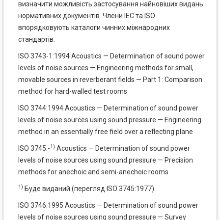
визначити можливість застосування найновіших видань
нормативних документів. Члени ІЕС та ISO
впорядковують каталоги чинних міжнародних
стандартів.
ISO 3743-1:1994 Acoustics — Determination of sound power
levels of noise sources — Engineering methods for small,
movable sources in reverberant fields — Part 1: Comparison
method for hard-walled test rooms
ISO 3744:1994 Acoustics — Determination of sound power
levels of noise sources using sound pressure — Engineering
method in an essentially free field over a reflecting plane
1)
ISO 3745:-
Acoustics — Determination of sound power
levels of noise sources using sound pressure — Precision
methods for anechoic and semi-anechoic rooms
1)
Буде виданий (перегляд ISO 3745:1977).
ISO 3746:1995 Acoustics — Determination of sound power
levels of noise sources using sound pressure — Survey