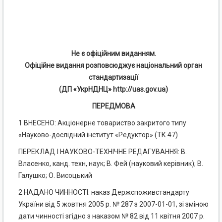
Не є офіційним виданням.
Офіційне видання розповсюджує національний орган
стандартизації
(ДП «УкрНДНЦ» http://uas.gov.ua)
ПЕРЕДМОВА
1 ВНЕСЕНО: Акціонерне товариство закритого типу
«Науково-дослідний інститут «Редуктор» (ТК 47)
ПЕРЕКЛАД І НАУКОВО-ТЕХНІЧНЕ РЕДАГУВАННЯ: В.
Власенко, канд. техн, наук; В. Фей (науковий керівник); В.
Галушко; О. Висоцький
2 НАДАНО ЧИННОСТІ: наказ Держспоживстандарту
України від 5 жовтня 2005 р. № 287 з 2007-01-01, зі зміною
дати чинності згідно з наказом № 82 від 11 квітня 2007 р.