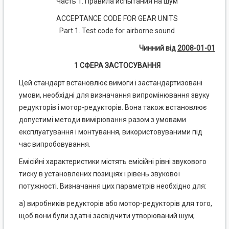
Часть 1. Правила испытания на шум
ACCEPTANCE CODE FOR GEAR UNITS
Part 1. Test code for airborne sound
Чинний від
2008-01-01
1 СФЕРА ЗАСТОСУВАННЯ
Цей стандарт встановлює вимоги і застандартизовані
умови, необхідні для визначання випромінювання звуку
редукторів і мотор-редукторів. Вона також встановлює
допустимі методи вимірювання разом з умовами
експлуатування і монтування, використовуваними під
час випробовування.
Емісійні характеристики містять емісійні рівні звукового
тиску в установлених позиціях і рівень звукової
потужності. Визначання цих параметрів необхідно для:
а) виробників редукторів або мотор-редукторів для того,
щоб вони були здатні засвідчити утворюваний шум;