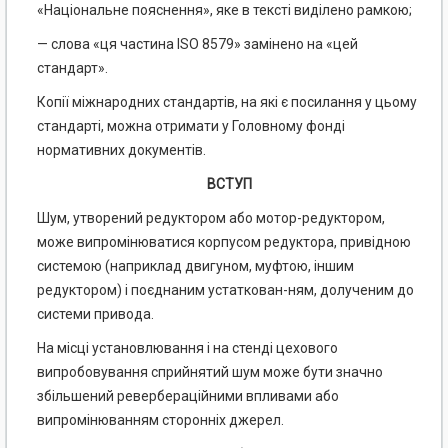
«Національне пояснення», яке в тексті виділено рамкою;
— слова «ця частина ISO 8579» замінено на «цей
стандарт».
Копії міжнародних стандартів, на які є посилання у цьому
стандарті, можна отримати у Головному фонді
нормативних документів.
ВСТУП
Шум, утворений редуктором або мотор-редуктором,
може випромінюватися корпусом редуктора, привідною
системою (наприклад двигуном, муфтою, іншим
редуктором) і поєднаним устаткован-ням, долученим до
системи привода.
На місці установлювання і на стенді цехового
випробовування сприйнятий шум може бути значно
збільшений ревербераційними впливами або
випромінюванням сторонніх джерел.