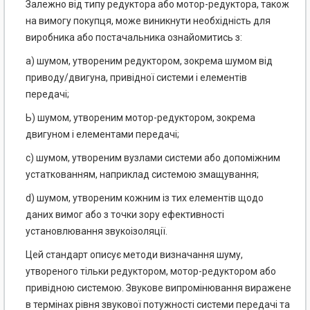
Залежно від типу редуктора або мотор-редуктора, також
на вимогу покупця, може виникнути необхідність для
виробника або постачальника ознайомитись з:
а) шумом, утвореним редуктором, зокрема шумом від
приводу/двигуна, привідної системи і елементів
передачі;
Ь) шумом, утвореним мотор-редуктором, зокрема
двигуном і елементами передачі;
с) шумом, утвореним вузлами системи або допоміжним
устаткованням, наприклад системою змащування;
d) шумом, утвореним кожним із тих елементів щодо
даних вимог або з точки зору ефективності
установлювання звукоізоляції.
Цей стандарт описує методи визначання шуму,
утвореного тільки редуктором, мотор-редуктором або
привідною системою. Звукове випромінювання виражене
в термінах рівня звукової потужності системи передачі та