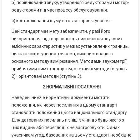
b) порівнювання звуку, утвореного редукторами і мотор-
редукторами під час процесу обслуговування;
с) контролювання шуму на стадії проектування.
Цей стандарт має мету забезпечити, у разі його
використання, відтворюваність визначання звукових
емісійних характеристик у межах установлених границь,
визначених ступенем точності, використованого
основного методу вимірювання. Методами звукометрії,
прийнятими цим стандартом, є технічні методи (ступінь
2) і орієнтовані методи (ступінь 3).
2 НОРМАТИВНІ ПОСИЛАННЯ
Наведені нижче нормативні документи містять
положення, які через посилання в цьому стандарті
становлять положення цього національного стандарту.
Для датованих посилань пізніші зміни до будь-якого з
цих видань або перегляд їх не застосовують. Однак
учасникам угод, базованих на цьому стандарті, необхідно