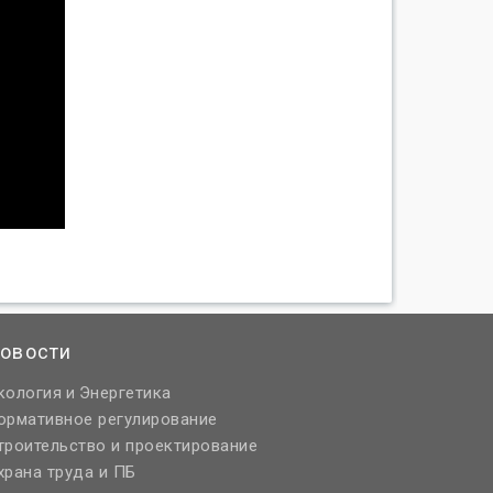
овости
кология
Энергетика
и
ормативное регулирование
троительство и проектирование
храна труда и ПБ