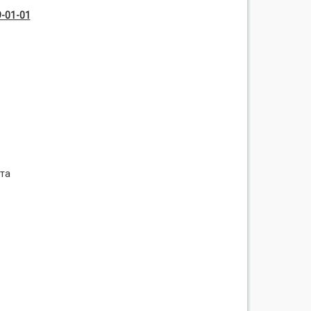
-01-01
 та