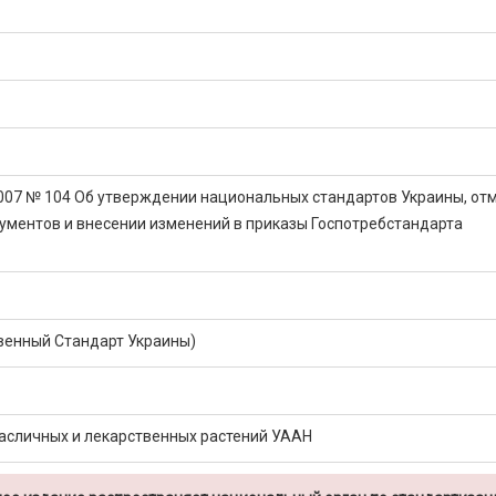
2007 № 104 Об утверждении национальных стандартов Украины, от
ументов и внесении изменений в приказы Госпотребстандарта
венный Стандарт Украины)
асличных и лекарственных растений УААН