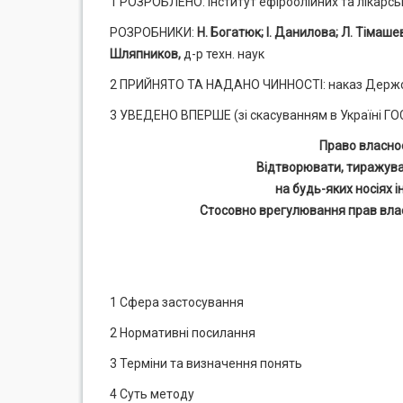
1 РОЗРОБЛЕНО: Інститут ефіроолійних та лікарс
РОЗРОБНИКИ:
Н. Богатюк; І. Данилова; Л. Тімаше
Шляпников,
д-р техн. наук
2 ПРИЙНЯТО ТА НАДАНО ЧИННОСТІ: наказ Держспо
3 УВЕДЕНО ВПЕРШЕ (зі скасуванням в Україні ГОС
Право власно
Відтворювати, тиражува
на будь-яких носіях 
Стосовно врегулювання прав вла
1 Сфера застосування
2 Нормативні посилання
3 Терміни та визначення понять
4 Суть методу