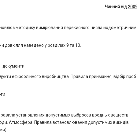
Чинний від
2009
становлює методику вимірювання перекисного числа йодометричним
 довкілля наведено у розділах 9 та 10.
і документи:
одукти ефіроолійного виробництва. Правила приймання, відбір проб
оги
 Правила установления допустимых выбросов вредных веществ
ди. Атмосфера. Правила встановлювання допустимих викидів
ми)