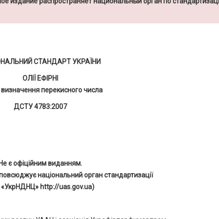
ое издание распространяет национальный орган по стандартизац
ОНАЛЬНИЙ СТАНДАРТ УКРАЇНИ
ОЛІЇ ЕФІРНІ
 визначення перекисного числа
ДСТУ 4783:2007
Не є офіційним виданням.
повсюджує національний орган стандартизації
 «УкрНДНЦ» http://uas.gov.ua)