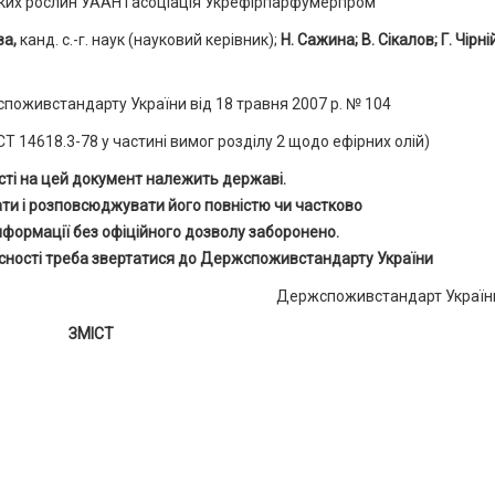
ьких рослин УААН і асоціація Укрефірпарфумерпром
ва,
канд. с.-г. наук (науковий керівник);
Н. Сажина; В. Сікалов; Г. Чірній
живстандарту України від 18 травня 2007 р. № 104
Т 14618.3-78 у частині вимог розділу 2 щодо ефірних олій)
сті на цей документ належить державі.
ти і розповсюджувати його повністю чи частково
інформації без офіційного дозволу заборонено.
сності треба звертатися до Держспоживстандарту України
Держспоживстандарт України
ЗМІСТ