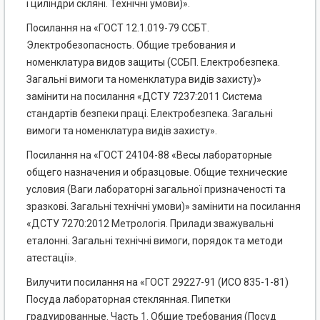
і циліндри скляні. Технічні умови)».
Посилання на «ГОСТ 12.1.019-79 ССБТ.
Электробезопасность. Общие требования и
номенклатура видов защиты (ССБП. Електробезпека.
Загальні вимоги та номенклатура видів захисту)»
замінити на посилання «ДСТУ 7237:2011 Система
стандартів безпеки праці. Електробезпека. Загальні
вимоги та номенклатура видів захисту».
Посилання на «ГОСТ 24104-88 «Весы лабораторные
общего назначения и образцовые. Общие технические
условия (Ваги лабораторні загальної призначеності та
зразкові. Загальні технічні умови)» замінити на посилання
«ДСТУ 7270:2012 Метрологія. Прилади зважувальні
еталонні. Загальні технічні вимоги, порядок та методи
атестації».
Вилучити посилання на «ГОСТ 29227-91 (ИСО 835-1-81)
Посуда лабораторная стеклянная. Пипетки
градуированные. Часть 1. Общие требования (Посуд