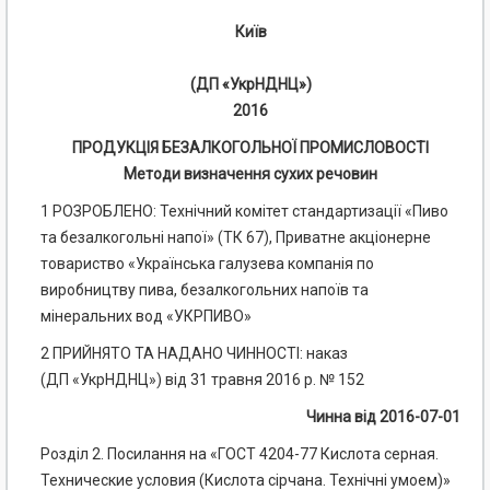
Київ
(ДП «УкрНДНЦ»)
2016
ПРОДУКЦІЯ БЕЗАЛКОГОЛЬНОЇ ПРОМИСЛОВОСТІ
Методи визначення сухих речовин
1 РОЗРОБЛЕНО: Технічний комітет стандартизації «Пиво
та безалкогольні напої» (ТК 67), Приватне акціонерне
товариство «Українська галузева компанія по
виробництву пива, безалкогольних напоїв та
мінеральних вод «УКРПИВО»
2 ПРИЙНЯТО ТА НАДАНО ЧИННОСТІ: наказ
(ДП «УкрНДНЦ») від 31 травня 2016 р. № 152
Чинна від 2016-07-01
Розділ 2. Посилання на «ГОСТ 4204-77 Кислота серная.
Технические условия (Кислота сірчана. Технічні умоем)»