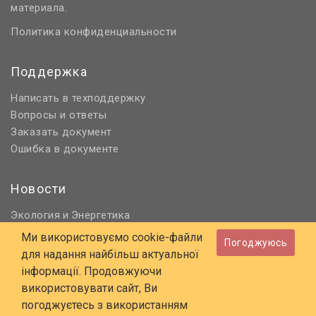
материала.
Политика конфиденциальности
Поддержка
Написать в техподдержку
Вопросы и ответы
Заказать документ
Ошибка в документе
Новости
Экология
Энергетика
и
Нормативное регулирование
Ми використовуємо cookie-файли
Погоджуюсь
Строительство и проектирование
для надання найбільш актуальної
Охрана труда и ПБ
інформації. Продовжуючи
використовувати сайт, Ви
© 2006 - 2026 Все права защищены
погоджуєтесь з використанням
E-mail:
online@budstandart.com