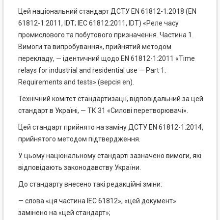
Цей національний стандарт ДСТУ EN 61812-1:2018 (EN
61812-1:2011, IDT; ІЕС 61812:2011, IDT) «Реле часу
промислового та побутового призначення. Частина 1.
Вимоги та випробування», прийнятий методом
перекладу, — ідентичний щодо EN 61812-1:2011 «Time
relays for industrial and residential use — Part 1:
Requirements and tests» (версія en).
Технічний комітет стандартизації, відповідальний за цей
стандарт в Україні, — ТК 31 «Силові перетворювачі».
Цей стандарт прийнято на заміну ДСТУ EN 61812-1:2014,
прийнятого методом підтвердження.
У цьому національному стандарті зазначено вимоги, які
відповідають законодавству України.
До стандарту внесено такі редакційні зміни:
— слова «ця частина ІЕС 61812», «цей документ»
замінено на «цей стандарт»;