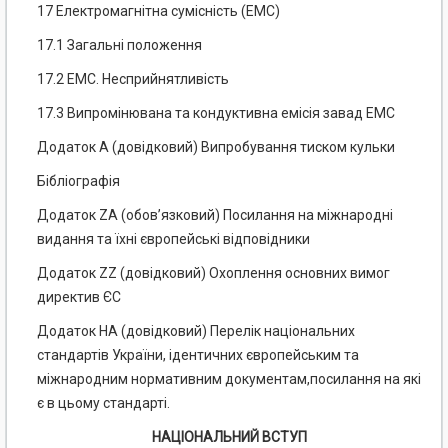
17 Електромагнітна сумісність (ЕМС)
17.1 Загальні положення
17.2 ЕМС. Несприйнятливість
17.3 Випромінювана та кондуктивна емісія завад ЕМС
Додаток А (довідковий) Випробування тиском кульки
Бібліографія
Додаток ZА (обов’язковий) Посилання на міжнародні
видання та їхні європейські відповідники
Додаток ZZ (довідковий) Охоплення основних вимог
директив ЄС
Додаток НА (довідковий) Перелік національних
стандартів України, ідентичних європейським та
міжнародним нормативним документам,посилання на які
є в цьому стандарті.
НАЦІОНАЛЬНИЙ ВСТУП