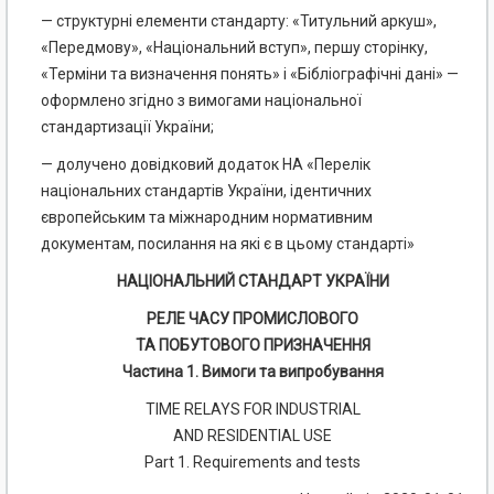
— структурні елементи стандарту: «Титульний аркуш»,
«Передмову», «Національний вступ», першу сторінку,
«Терміни та визначення понять» і «Бібліографічні дані» —
оформлено згідно з вимогами національної
стандартизації України;
— долучено довідковий додаток НА «Перелік
національних стандартів України, ідентичних
європейським та міжнародним нормативним
документам, посилання на які є в цьому стандарті»
НАЦІОНАЛЬНИЙ СТАНДАРТ УКРАЇНИ
РЕЛЕ ЧАСУ ПРОМИСЛОВОГО
ТА ПОБУТОВОГО ПРИЗНАЧЕННЯ
Частина 1. Вимоги та випробування
TIME RELAYS FOR INDUSTRIAL
AND RESIDENTIAL USE
Part 1. Requirements and tests