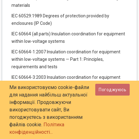
materials
IEC 60529:1989 Degrees of protection provided by
enclosures (IP Code)
IEC 60664 (all parts) Insulation coordination for equipment
within low-voltage systems
IEC 60664-1:2007 Insulation coordination for equipment
within low-voltage systems — Part 1: Prin­ciples,
requirements and tests
IEC 60664-3:2003 Insulation coordination for equipment
within low-voltage systems — Part 3: Use of coating, potting
Ми використовуємо cookie-файли
Погоджуюсь
or moulding for protection against pollution
для надання найбільш актуальної
інформації. Продовжуючи
IEC 60664-5:2007 Insulation coordination for equipment
використовувати сайт, Ви
within low-voltage systems — Part 5: Comprehensive
погоджуєтесь з використанням
method for determining clearances and creepage distances
файлів cookie.
Політика
equal to or less than 2 mm
конфіденційності...
IEC 60695-2-11:2000 Fire hazard testing — Part 2-11: