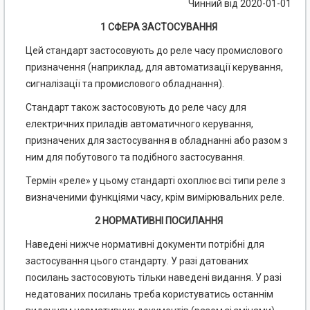
Чинний від 2020-01-01
1 СФЕРА ЗАСТОСУВАННЯ
Цей стандарт застосовують до реле часу промислового
призначення (наприклад, для автоматизації керування,
сигналізації та промислового обладнання).
Стандарт також застосовують до реле часу для
електричних приладів автоматичного керування,
призначених для застосування в обладнанні або разом з
ним для побутового та подібного застосування.
Термін «реле» у цьому стандарті охоплює всі типи реле з
визначеними функціями часу, крім вимірювальних реле.
2 НОРМАТИВНІ ПОСИЛАННЯ
Наведені нижче нормативні документи потрібні для
застосування цього стандарту. У разі датованих
посилань застосовують тільки наведені видання. У разі
недатованих посилань треба користуватись останнім