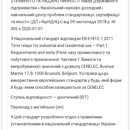
2 ПРИЙНЯТО ТА НАДАНО ЧИННОСТІ: наказ Державного
підприємства «Український науково-дослідний і
навчальний центр проблем стандартизації, сертифікації
та якості» (ДП «УкрНДНЦ») від 09 листопада 2018 р. №
405 з 2020-01-01
3 Національний стандарт відповідає EN 61812-1:2011
Time relays for industrial and residential use — Part 1:
Requirements and tests (Реле часу промислового та
побутового призначення. Частина 1. Вимоги та
випробування) і внесений з дозволу CENELEC, Avenue
Marnix 17, В-1000 Brussels, Belgium. Усі права щодо
використання європейських стандартів у будь-якій формі
й будь-яким способом залишаються за CENELEC
Ступінь відповідності — ідентичний (IDT)
Переклад з англійської (en)
4 Цей стандарт розроблено згідно з правилами,
установленими в національній стандартизації України