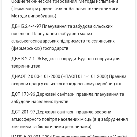
Общие технические требования. Методы испытаний
(Термометри рідинні скляні. Загальні технічні вимоги.
Методи випробувань)
ДБН Б.2.4-4-97 Планування та забудова сільських
поселень. Планування і забудова малих
сільськогосподарських підприємств та селянських
(фермерських) господарств
ДБН В.2.2-1-95 Будівлі і споруди. Будівлі і споруди для
тваринництва
ДНАОП 2.0.00-1.01-2000 (НПАОП 01.1-1.01.2000) Правила
охорони праці у сільськогосподарському виробництві
ДСП 173-96 Державні санітарні правила планування та
забудови населених пунктів
ДСП 201-97 Державні санітарні правила охорони
атмосферного повітря населених місць (від забруднення
хімічними та біологічними речовинами)