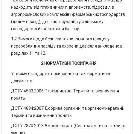
технологій біологічного переробляння посліду птиці, що
надходить від птахівничих підприємств, підрозділів
агропромислових комплексів і фермерських господарств
(далі — послід), для застосування у сільському
господарстві й одержання біогазу.
1.2 Вимоги щодо безпеки технологічного процесу
переробляння посліду та охорони довкілля викладено в
розділах 11 та 12.
2 НОРМАТИВНІ ПОСИЛАННЯ
У цьому стандарті є посилання на такі нормативні
документи:
ДСТУ 4533:2006 Птахівництво. Терміни та визначення
понять
ДСТУ 4884:2007 Добрива органічні та органомінеральні.
Терміни та визначення понять
ДСТУ 7370:2013 Амонію нітрат (Селітра аміачна. Технічні
умови)