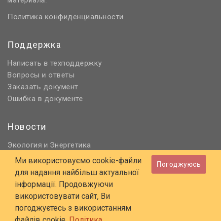
материала.
Политика конфиденциальности
Поддержка
Написать в техподдержку
Вопросы и ответы
Заказать документ
Ошибка в документе
Новости
Экология
Энергетика
и
Нормативное регулирование
Ми використовуємо cookie-файли
Погоджуюсь
Строительство и проектирование
для надання найбільш актуальної
Охрана труда и ПБ
інформації. Продовжуючи
використовувати сайт, Ви
© 2006 - 2026 Все права защищены
погоджуєтесь з використанням
E-mail:
online@budstandart.com
файлів cookie.
Політика