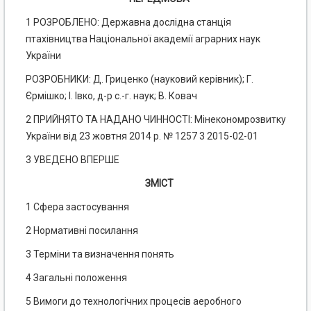
1 РОЗРОБЛЕНО: Державна дослідна станція
птахівництва Національної академії аграрних наук
України
РОЗРОБНИКИ: Д. Гриценко (науковий керівник); Г.
Єрмішко; І. Івко, д-р с.-г. наук; В. Ковач
2 ПРИЙНЯТО ТА НАДАНО ЧИННОСТІ: Мінекономрозвитку
України від 23 жовтня 2014 р. № 1257 3 2015-02-01
3 УВЕДЕНО ВПЕРШЕ
ЗМІСТ
1 Сфера застосування
2 Нормативні посилання
3 Терміни та визначення понять
4 Загальні положення
5 Вимоги до технологічних процесів аеробного