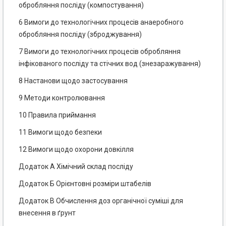
обробляння посліду (компостування)
6 Вимоги до технологічних процесів анаеробного
обробляння посліду (зброджування)
7 Вимоги до технологічних процесів обробляння
інфікованого посліду та стічних вод (знезаражування)
8 Настанови щодо застосування
9 Методи контролювання
10 Правила приймання
11 Вимоги щодо безпеки
12 Вимоги щодо охорони довкілля
Додаток А Хімічний склад посліду
Додаток Б Орієнтовні розміри штабелів
Додаток В Обчислення доз органічної суміші для
внесення в ґрунт