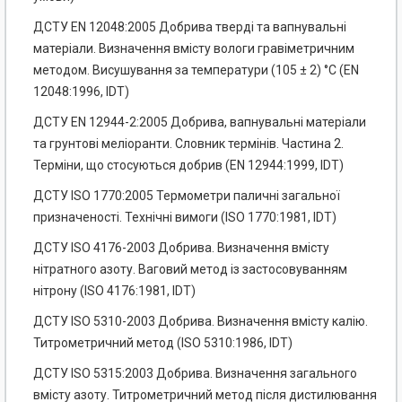
ДСТУ EN 12048:2005 Добрива тверді та вапнувальні
матеріали. Визначення вмісту вологи гравіметричним
методом. Висушування за температури (105 ± 2) °С (EN
12048:1996, IDT)
ДСТУ EN 12944-2:2005 Добрива, вапнувальні матеріали
та грунтові меліоранти. Словник термінів. Частина 2.
Терміни, що стосуються добрив (EN 12944:1999, IDT)
ДСТУ ISO 1770:2005 Термометри паличні загальної
призначеності. Технічні вимоги (ISO 1770:1981, IDT)
ДСТУ ISO 4176-2003 Добрива. Визначення вмісту
нітратного азоту. Ваговий метод із застосовуванням
нітрону (ISO 4176:1981, IDT)
ДСТУ ISO 5310-2003 Добрива. Визначення вмісту калію.
Титрометричний метод (ISO 5310:1986, IDT)
ДСТУ ISO 5315:2003 Добрива. Визначення загального
вмісту азоту. Титрометричний метод після дистилювання