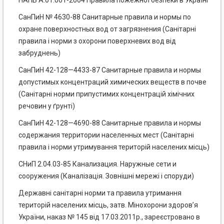
НАПБ А.01.001-2004 Правила пожежної безпеки в Україні
СанПиН № 4630-88 Санитарные правила и нормы по
охране поверхностных вод от загрязнения (Санітарні
правила і норми з охорони поверхневих вод від
забруднень)
СанПиН 42-128—4433-87 Санитарные правила и нормы
допустимых концентраций химических веществ в почве
(Санітарні норми припустимих концентрацій хімічних
речовин у ґрунті)
СанПиН 42-128—4690-88 Санитарные правила и нормы
содержания территории населенных мест (Санітарні
правила і норми утримування територій населених місць)
СНиП 2.04.03-85 Канализация. Наружные сети и
сооружения (Каналізація. Зовнішні мережі і споруди)
Державні санітарні норми та правила утримання
територій населених місць, затв. Мінохорони здоров’я
України, наказ № 145 від 17.03.2011р., зареєстровано в