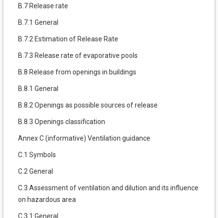
B.7 Release rate
B.7.1 General
B.7.2 Estimation of Release Rate
B.7.3 Release rate of evaporative pools
B.8 Release from openings in buildings
B.8.1 General
B.8.2 Openings as possible sources of release
B.8.3 Openings classification
Annex C (informative) Ventilation guidance
C.1 Symbols
C.2 General
C.3 Assessment of ventilation and dilution and its influence
on hazardous area
C.3.1 General