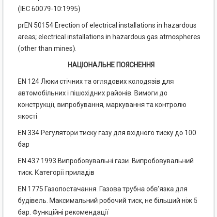
(IEC 60079-10:1995)
prEN 50154 Erection of electrical installations in hazardous
areas; electrical installations in hazardous gas atmospheres
(other than mines).
НАЦІОНАЛЬНЕ ПОЯСНЕННЯ
EN 124 Люки стічних та оглядових колодязів для
автомобільних і пішохідних районів. Вимоги до
конструкції, випробування, маркування та контролю
якості
EN 334 Регулятори тиску газу для вхідного тиску до 100
бар
EN 437:1993 Випробовувальні гази. Випробовувальний
тиск. Категорії приладів
EN 1775 Газопостачання. Газова трубна обв’язка для
будівель. Максимальний робочий тиск, не більший ніж 5
бар. Функційні рекомендації