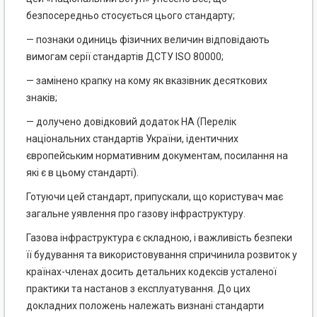
безпосередньо стосується цього стандарту;
— познаки одиниць фізичних величин відповідають
вимогам серії стандартів ДСТУ ISO 80000;
— замінено крапку на кому як вказівник десяткових
знаків;
— долучено довідковий додаток НА (Перелік
національних стандартів України, ідентичних
європейським нормативним документам, посилання на
які є в цьому стандарті).
Готуючи цей стандарт, припускали, що користувач має
загальне уявлення про газову інфраструктуру.
Газова інфраструктура є складною, і важливість безпеки
її будування та використовування спричинила розвиток у
країнах-членах досить детальних кодексів усталеної
практики та настанов з експлуатування. До цих
докладних положень належать визнані стандарти