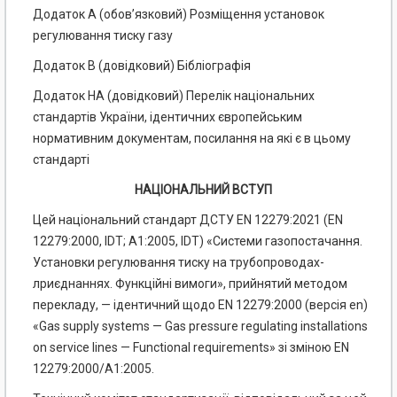
Додаток А (обов’язковий) Розміщення установок
регулювання тиску газу
Додаток В (довідковий) Бібліографія
Додаток НА (довідковий) Перелік національних
стандартів України, ідентичних європейським
нормативним документам, посилання на які є в цьому
стандарті
НАЦІОНАЛЬНИЙ ВСТУП
Цей національний стандарт ДСТУ EN 12279:2021 (EN
12279:2000, IDT; А1:2005, IDT) «Системи газопостачання.
Установки регулювання тиску на трубопроводах-
лриєднаннях. Функційні вимоги», прийнятий методом
перекладу, — ідентичний щодо EN 12279:2000 (версія en)
«Gas supply systems — Gas pressure regulating installations
on service lines — Functional requirements» зі зміною EN
12279:2000/A1:2005.