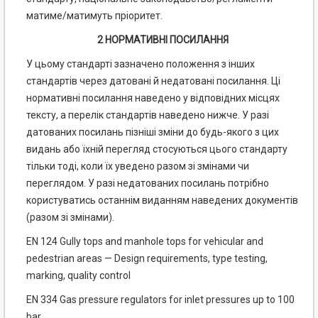
матиме/матимуть пріоритет.
2 НОРМАТИВНІ ПОСИЛАННЯ
У цьому стандарті зазначено положення з інших
стандартів через датовані й недатовані посилання. Ці
нормативні посилання наведено у відповідних місцях
тексту, а перелік стандартів наведено нижче. У разі
датованих посилань пізніші зміни до будь-якого з цих
видань або їхній перегляд стосуються цього стандарту
тільки тоді, коли їх уведено разом зі змінами чи
переглядом. У разі недатованих посилань потрібно
користуватись останнім виданням наведених документів
(разом зі змінами).
EN 124 Gully tops and manhole tops for vehicular and
pedestrian areas — Design requirements, type testing,
marking, quality control
EN 334 Gas pressure regulators for inlet pressures up to 100
bar