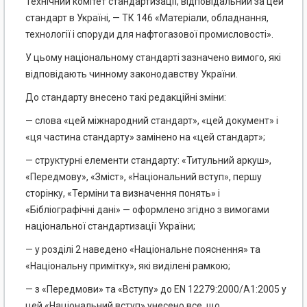
Технічний комітет стандартизації, відповідальний за цей
стандарт в Україні, — ТК 146 «Матеріали, обладнання,
технології і споруди для нафтогазової промисловості».
У цьому національному стандарті зазначено вимого, які
відповідають чинному законодавству України.
До стандарту внесено такі редакційні зміни:
— слова «цей міжнародний стандарт», «цей документ» і
«ця частина стандарту» замінено на «цей стандарт»;
— структурні елементи стандарту: «Титульний аркуш»,
«Передмову», «Зміст», «Національний вступ», першу
сторінку, «Терміни та визначення понять» і
«Бібліографічні дані» — оформлено згідно з вимогами
національної стандартизації України;
— у розділі 2 наведено «Національне пояснення» та
«Національну примітку», які виділені рамкою;
— з «Передмови» та «Вступу» до EN 12279:2000/А1:2005 у
цей «Національний вступ» унесено все, що