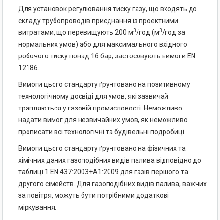
Для установок регулювання тиску газу, що входять до
складу трубопроводів приєднання із проектними
3
3
витратами, що перевищують 200 м
/год (м
/год за
нормальних умов) або для максимального вхідного
робочого тиску понад 16 бар, застосовують вимоги EN
12186.
Вимоги цього стандарту ґрунтовано на позитивному
технологічному досвіді для умов, які зазвичай
трапляються у газовій промисловості. Неможливо
надати вимог для незвичайних умов, як немож­ливо
прописати всі технологічні та будівельні подробиці.
Вимоги цього стандарту ґрунтовано на фізичних та
хімічних даних газоподібних видів палива від­повідно до
таблиці 1 EN 437:2003+А1:2009 для газів першого та
другого сімейств. Для газоподібних видів палива, важчих
за повітря, можуть бути потрібними додаткові
міркування.