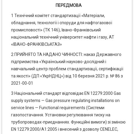
ПЕРЕДМОВА
1 Технічний комітет стандартизації «Матеріали,
обладнання, технології і споруди для нафтогазової
промисловості» (ТК 146), Івано-Франківський
національний технічний університет нафти і газу, AT
«ІВАНО-ФРАНКІВСЬКГАЗ»
2 ПРИЙНЯТО ТА НАДАНО ЧИННОСТІ: наказ Державного
підприємства «Український науково-дослідний і
навчальний центр проблем стандартизації, сертифікації
та якості» (ДП «УкрНДНЦ») від 10 березня 2021 р. № 86 з
2021-00-01
3 Національний стандарт відповідає EN 12279:2000 Gas
supply systems — Gas pressure regulating installations on
service lines — Functional requirements (Системи
газопостачання. Установки регулювання тиску на
трубопроводах-приєднаннях. Функційні вимоги) зі зміною
EN 12279:2000/А1:2005 і внесений з дозволу CENELEC,