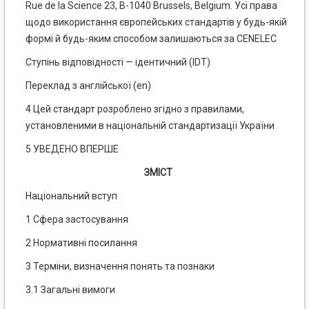
Rue de la Science 23, B-1040 Brussels, Belgium. Усі права
щодо використання європейських стандартів у будь-якій
формі й будь-яким способом залишаються за CENELEC
Ступінь відповідності — ідентичний (IDT)
Переклад з англійської (en)
4 Цей стандарт розроблено згідно з правилами,
установленими в національній стандартизації України
5 УВЕДЕНО ВПЕРШЕ
ЗМІСТ
Національний вступ
1 Сфера застосування
2 Нормативні посилання
3 Терміни, визначення понять та познаки
3.1 Загальні вимоги