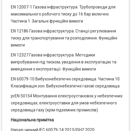
EN 12007-1 Газова інфраструктура. Трубопроводи для
максимального робочого тиску до 16 бар включно.
Частина 1. Загальні функційні вимоги
EN 12186 Газова інфраструктура. Станції регулювання
тиску для транспортування та розподіляння. Функційні
вимоги
EN 12327 Газова інфраструктура. Методики
випробування під тиском, уведення в експлуатацію та
виведення з експлуатації. Функційні вимоги
EN 60079-10 Вибухонебезпечні середовища. Частина 10.
Класифікація зон. Вибухонебезпечні газові середовища
prEN 50154 Монтування електроустановок у небезпечних
середовищах; електроуставки для умов небезпечного
середовища газу (крім підземних промислів).
Національна примітка
Наразі чинний ІЕС 60079-14:2013/ISH2:2020