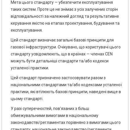
Мета цього стандарту — убезпечити експлуатування
таких систем. Проте це не знімає з усіх залучених сторін
відповідальності за належний догляд та результативне
керування якістю на етапах проектування, будування та
експлуатування.
Цей стандарт визначає загальні базові принципи для
газової інфраструктури. Очікувано, що користувачі цього
стандарту усвідомлюють, що в країнах — членах CEN
можуть бути детальніші стандарти та/або кодекси
усталеної практики.
Цей стандарт призначено застосовувати разом з
національними стандартами та/або кодексами усталеної
практики, які втілюють базові принципи, наведені вище в
цьому стандарті.
У разі суперечностей, пов’язаних з більш
обмежувальними вимогами в національному
законодавстві/регламентах порівняно з вимогами цього
стандарту, національне законодавство/регламенти