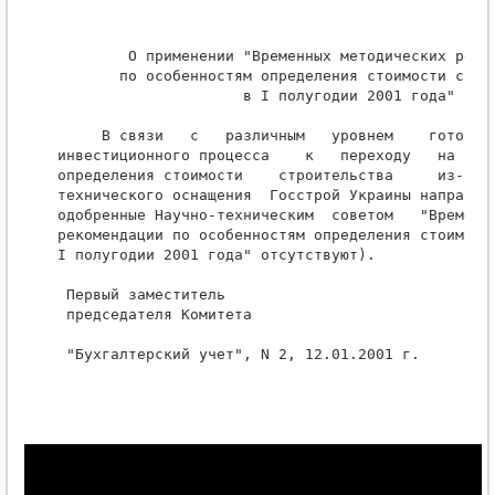
        О применении "Временных методических реком
       по особенностям определения стоимости строи
                     в I полугодии 2001 года"

     В связи   с   различным   уровнем    готовнос
инвестиционного процесса    к   переходу   на   уп
определения стоимости    строительства     из-за  
технического оснащения  Госстрой Украины направляе
одобренные Научно-техническим  советом   "Временны
рекомендации по особенностям определения стоимости
I полугодии 2001 года" отсутствуют).

 Первый заместитель

 председателя Комитета                            
 "Бухгалтерский учет", N 2, 12.01.2001 г.
