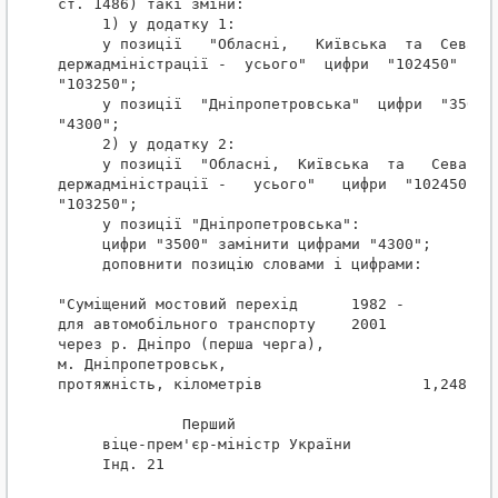
ст. 1486) такі зміни:

     1) у додатку 1:

     у позиції   "Обласні,   Київська  та  Севасто
держадміністрації -  усього"  цифри  "102450"   за
"103250";

     у позиції  "Дніпропетровська"  цифри  "3500" 
"4300";

     2) у додатку 2:

     у позиції  "Обласні,  Київська  та   Севастоп
держадміністрації -   усього"   цифри  "102450"  з
"103250";

     у позиції "Дніпропетровська":

     цифри "3500" замінити цифрами "4300";

     доповнити позицію словами і цифрами:

"Суміщений мостовий перехід      1982 -         10
для автомобільного транспорту    2001

через р. Дніпро (перша черга),

м. Дніпропетровськ,

протяжність, кілометрів                  1,248    
              Перший

     віце-прем'єр-міністр України                 
     Інд. 21
