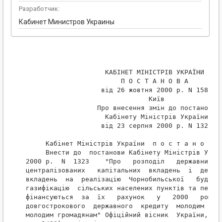
Разработчик:
Кабинет Министров Украины
                    КАБІНЕТ МІНІСТРІВ УКРАЇНИ

                        П О С Т А Н О В А

                   від 26 жовтня 2000 р. N 1588

                               Київ

                  Про внесення змін до постанови

                    Кабінету Міністрів України

                   від 23 серпня 2000 р. N 1323

     Кабінет Міністрів України  п о с т а н о в л 
     Внести до  постанови Кабінету Міністрів Украї
2000 р.  N  1323    "Про   розподіл   державних

централізованих   капітальних  вкладень  і  держав
вкладень  на  реалізацію  Чорнобильської   будівел
газифікацію  сільських населених пунктів та перелі
фінансуються  за  їх   рахунок   у   2000   році, 
довгострокового  державного  кредиту  молодим  сім
молодим громадянам" Офіційний вісник  України,  20