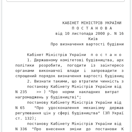
                    КАБІНЕТ МІНІСТРІВ УКРАЇНИ

                        П О С Т А Н О В А

                 від 10 листопада 2000 р. N 1685

                               Київ

               Про визначення вартості будівництва
     Кабінет Міністрів України  п о с т а н о в л 
     1. Державному комітетові будівництва, архітек
політики  розробити,  погодити  із  заінтересовани
органами  виконавчої  влади  і  запровадити  з  1 
спрощений порядок визначення вартості будівництва.
     2. Визнати такими, що втратили чинність з 1 с
     постанову Кабінету Міністрів України від  3  
N 235    >> ) "Про  норми  накладних  витрат  і  п
нагромаджень у будівництві";

     постанову Кабінету Міністрів України від  8  
N 65    "Про  удосконалення  механізму  державного
регулювання цін у сфері будівництва" (ЗП України, 
ст. 132);

     постанову Кабінету Міністрів України від 15  
N 336  "Про  внесення  зміни  до  постанови  Кабін