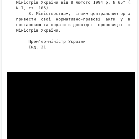
Міністрів України від 8 лютого 1994 р. N 65" (ЗП У
N 7, ст. 185).

     3. Міністерствам,  іншим центральним органам 
привести  свої  нормативно-правові  акти  у  відпо
постановою та подати відповідні  пропозиції  щодо 
Міністрів України.

     Прем'єр-міністр України                      
     Інд. 21
