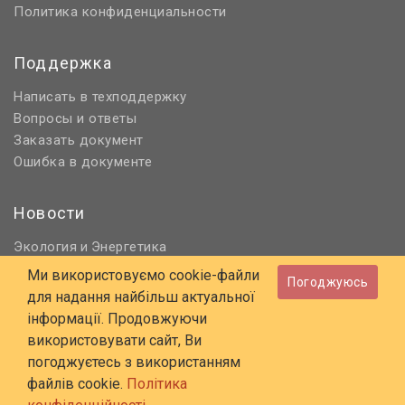
Политика конфиденциальности
Поддержка
Написать в техподдержку
Вопросы и ответы
Заказать документ
Ошибка в документе
Новости
Экология
Энергетика
и
Нормативное регулирование
Ми використовуємо cookie-файли
Погоджуюсь
Строительство и проектирование
для надання найбільш актуальної
Охрана труда и ПБ
інформації. Продовжуючи
використовувати сайт, Ви
© 2006 - 2026 Все права защищены
погоджуєтесь з використанням
E-mail:
online@budstandart.com
файлів cookie.
Політика
UA
RU