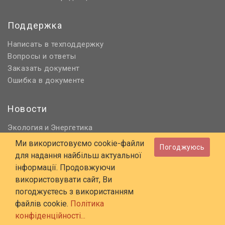
Поддержка
Написать в техподдержку
Вопросы и ответы
Заказать документ
Ошибка в документе
Новости
Экология
Энергетика
и
Нормативное регулирование
Ми використовуємо cookie-файли
Погоджуюсь
Строительство и проектирование
для надання найбільш актуальної
Охрана труда и ПБ
інформації. Продовжуючи
використовувати сайт, Ви
© 2006 - 2026 Все права защищены
погоджуєтесь з використанням
E-mail:
online@budstandart.com
файлів cookie.
Політика
UA
RU
конфіденційності...