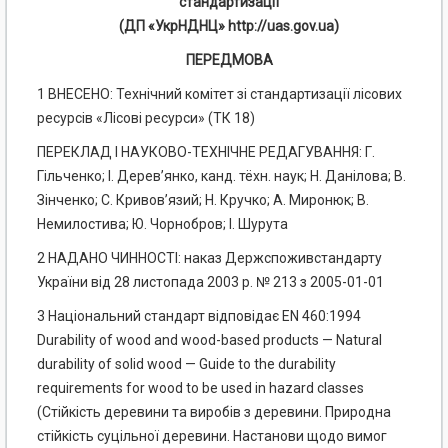
стандартизації
(ДП «УкрНДНЦ» http://uas.gov.ua)
ПЕРЕДМОВА
1 ВНЕСЕНО: Технічний комітет зі стандартизації лісових
ресурсів «Лісові ресурси» (ТК 18)
ПЕРЕКЛАД І НАУКОВО-ТЕХНІЧНЕ РЕДАГУВАННЯ: Г.
Гільченко; І. Дерев’янко, канд. тёхн. наук; Н. Данілова; В.
Зінченко; С. Кривов’язий; Н. Кручко; А. Миронюк; В.
Немилостива; Ю. Чорнобров; І. Шурута
2 НАДАНО ЧИННОСТІ: наказ Держспоживстандарту
України від 28 листопада 2003 р. № 213 з 2005-01-01
3 Національний стандарт відповідає EN 460:1994
Durability of wood and wood-based products — Natural
durability of solid wood — Guide to the durability
requirements for wood to be used in hazard classes
(Стійкість деревини та виробів з деревини. Природна
стійкість суцільної деревини. Настанови щодо вимог