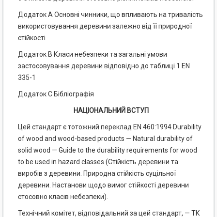
Додаток А Основні чинники, що впливають на тривалість
використовування
деревини залежно від її природної
стійкості
Додаток В Класи небезпеки та загальні умови
застосовування деревини
відповідно до таблиці 1 EN
335-1
Додаток С Бібліографія
НАЦІОНАЛЬНИЙ ВСТУП
Цей стандарт є тотожний переклад EN 460:1994 Durability
of wood and wood-based products — Natural durability of
solid wood — Guide to the durability requirements for wood
to be used in hazard classes (Стійкість деревини та
виробів з деревини. Природна стійкість суцільної
деревини. Настанови щодо вимог стійкості деревини
стосовно класів небезпеки).
Технічний комітет, відповідальний за цей стандарт, — ТК