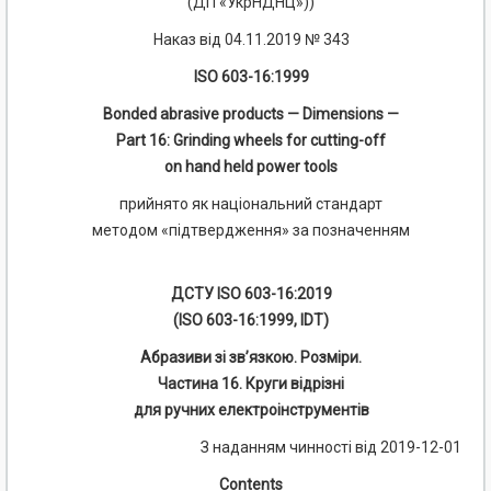
(ДП «УкрНДНЦ»))
Наказ від 04.11.2019 № 343
ISO 603-16:1999
Bonded abrasive products — Dimensions —
Part 16: Grinding wheels for cutting-off
on hand held power tools
прийнято як національний стандарт
методом «підтвердження» за позначенням
ДСТУ ISO 603-16:2019
(ISO 603-16:1999, IDT)
Абразиви зі зв’язкою. Розміри.
Частина 16. Круги відрізні
для ручних електроінструментів
З наданням чинності від 2019-12-01
Contents