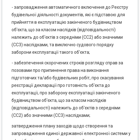
- запровадження автоматичного включення до Реєстру
будівельної діяльності документів, які є підставою для
прийняття в експлуатацію закінченого будівництвом
об'єкта, що за класом наслідків (відповідальності)
належить до об'єктів з середніми (СС2) або значними
(СС3) наслідками, та виключно судового порядку
заборони експлуатації такого об'єкта;
- забезпечення скорочених строків розгляду справ за
позовами про припинення права на виконання
підготовчих та/або будівельних робіт, про скасування
реєстрації декларації про готовність об'єкта до
експлуатації, про заборону експлуатації закінченого
будівництвом об'єкта, що за класом наслідків
(відповідальності) належить до об'єктів з середніми
(СС2) або значними (СС3) наслідками;
затвердження плану заходів щодо створення та
запровадження єдиної державної електронної системи у