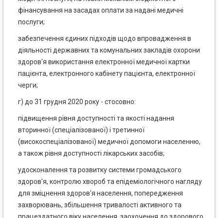
фінансування на засадах оплати за надані медичні
послуги;
забезпечення єдиних підходів щодо впровадження в
діяльності державних та комунальних закладів охорони
здоров'я використання електронної медичної картки
пацієнта, електронного кабінету пацієнта, електронної
черги;
г) до 31 грудня 2020 року - стосовно:
підвищення рівня доступності та якості надання
вторинної (спеціалізованої) і третинної
(високоспеціалізованої) медичної допомоги населенню,
а також рівня доступності лікарських засобів;
удосконалення та розвитку системи громадського
здоров'я, контролю хвороб та епідеміологічного нагляду
для зміцнення здоров'я населення, попередження
захворювань, збільшення тривалості активного та
працездатного віку населення, заохочення до здорового