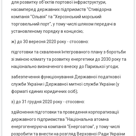
для розвитку об'єктів портової інфраструктури,
насамперед державних підприємств "Стивідорна
компанія "Ольвія" та "Херсонський морський
торговельний порт", у тому числі шляхом передачі в
установленому порядку в концесію;
ж) до 30 вересня 2020 року - стосовно:
підготовки та схвалення Інтегрованого плану з боротьби
зі зміною клімату та розвитку енергетики до 2030 року та
національно визначеного внеску до Паризької угоди;
забезпечення функціонування Державної податкової
служби України і Державної митної служби України (у
форматі єдиних юридичних осіб);
з) до 31 грудня 2020 року - стосовно:
здійснення підготовки та проведення корпоратизації
державного підприємства "Національна атомна
енергогенеруюча компанія "Енергоатом", у тому числі
розробити та внести на розгляд Верховної Ради України