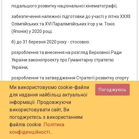
подальшого розвитку національної кінематографії;
забезпечення належної підготовки до участі у літніх XXXII
Олімпійських та XVI Паралімпійських ігор у м. Токіо
(Японія) у 2020 році;
б) до 31 березня 2020 року - стосовно:
розроблення та внесення на розгляд Верховної Ради
України законопроекту про Гуманітарну стратегію
України;
розроблення та затвердження Стратегії розвитку спорту
в Україні;
Ми використовуємо cookie-файли
Погоджуюсь
для надання найбільш актуальної
в) до 31 грудня 2020 року - стосовно:
інформації. Продовжуючи
завершення будівництва на Алеї Героїв Небесної Сотні у
використовувати сайт, Ви
місті Києві Меморіалу Героїв Небесної Сотні та
погоджуєтесь з використанням
проектування і підготовки до будівництва Музею
файлів cookie.
Політика
Революції Гідності (Національний меморіальний
конфіденційності...
комплекс Героїв Небесної Сотні - Музей Революції