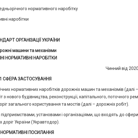
едньорічного нормативного наробітку
ивні наробітки
НДАРТ ОРГАНІЗАЦІЇ УКРАЇНИ
рожні машини та механізми
ЧНІ НОРМАТИВНІ НАРОБІТКИ
Чинний від 202
1 СФЕРА ЗАСТОСУВАННЯ
ічних нормативних наробітків дорожніх машин та механізмів (далі 
т з нового будівництва, реконструкції, капітального, поточного ре
іг загального користування та мостів (далі – дорожніх робіт).
 підприємствами, установами і організаціями, що входять до сфер
 доріг України (Укравтодор).
 НОРМАТИВНІ ПОСИЛАННЯ