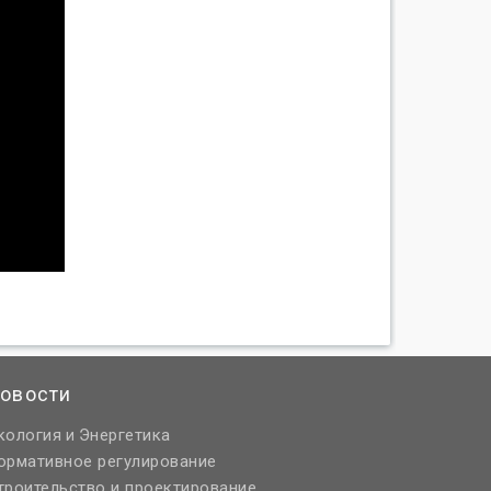
овости
кология
Энергетика
и
ормативное регулирование
троительство и проектирование