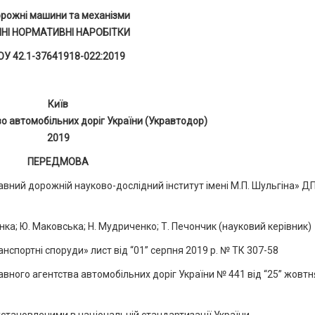
рожні машини та механізми
ЧНІ НОРМАТИВНІ НАРОБІТКИ
ОУ 42.1-37641918-022:2019
Київ
 автомобільних доріг України (Укравтодор)
2019
ПЕРЕДМОВА
ий дорожній науково-дослідний інститут імені М.П. Шульгіна» Д
инка; Ю. Маковська; Н. Мудриченко; Т. Печончик (науковий керівник)
нспортні споруди» лист від “01” серпня 2019 р. № ТК 307-58
ого агентства автомобільних доріг України № 441 від “25” жовтн