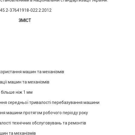
установленими в національній стандартизації України.
 45.2-37641918-022.2:2012
ЗМІСТ
икористання машин та механізмів
ації машин та механізмів
 більше ніж 1 мм
чення середньої тривалості перебазування машини
ння машини протягом робочого періоду року
лості технічних обслуговувань та ремонтів
шин та механізмів