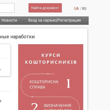
Найти документ
UA
RU
Новости
Вход на сервис|Регистрация
ные наработки
>
е