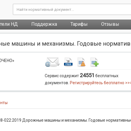
атели НД
Поддержка
Тарифы
Отзывы
жные машины и механизмы. Годовые норматив
ЛЮЧЕНО»
24551
Сервис содержит
бесплатных
документов.
Регистрируйтесь бесплатно >>
енты
18-022:2019 Дорожные машины и механизмы. Годовые нормативны