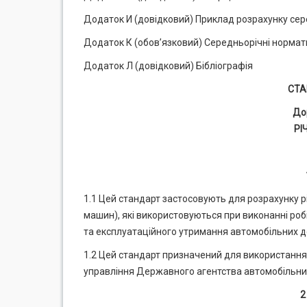
Додаток И (довідковий) Приклад розрахунку сер
Додаток К (обов’язковий) Середньорічні нормат
Додаток Л (довідковий) Бібліографія
СТА
До
РІ
1.1 Цей стандарт застосовують для розрахунку р
машин), які використовуються при виконанні робі
та експлуатаційного утримання автомобільних дор
1.2 Цей стандарт призначений для використання
управління Державного агентства автомобільних
2