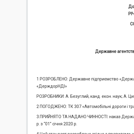
До
РІ
С
Державне агентство
1 РОЗРОБЛЕНО: Державне підприємство «Державн
«ДерждорНДІ»
РОЗРОБНИКИ: А. Безуглий, канд. екон. наук; А. Ц
2 ПОГОДЖЕНО: ТК 307 «Автомобільні дороги і тра
3.ПРИЙНЯТО ТА НАДАНО ЧИННОСТІ: наказ Державн
р. з “01” січня 2020 р.