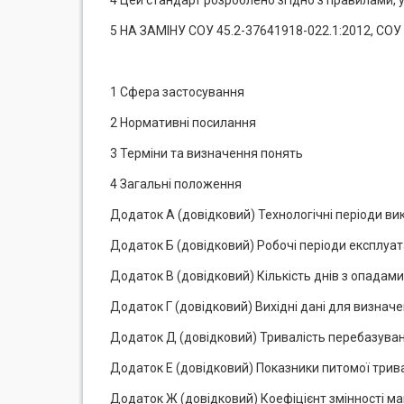
4 Цей стандарт розроблено згідно з правилами, 
5 НА ЗАМІНУ СОУ 45.2-37641918-022.1:2012, СОУ
1 Сфера застосування
2 Нормативні посилання
3 Терміни та визначення понять
4 Загальні положення
Додаток А (довідковий) Технологічні періоди в
Додаток Б (довідковий) Робочі періоди експлуат
Додаток В (довідковий) Кількість днів з опадами
Додаток Г (довідковий) Вихідні дані для визна
Додаток Д (довідковий) Тривалість перебазува
Додаток Е (довідковий) Показники питомої трива
Додаток Ж (довідковий) Коефіцієнт змінності ма