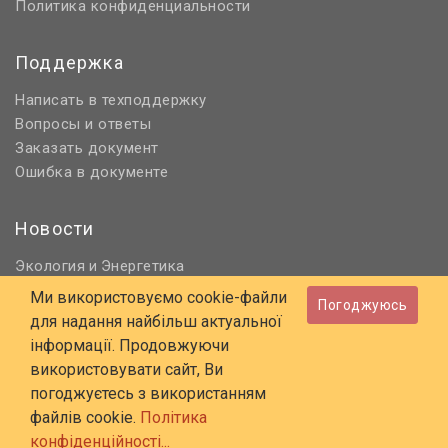
Политика конфиденциальности
Поддержка
Написать в техподдержку
Вопросы и ответы
Заказать документ
Ошибка в документе
Новости
Экология
Энергетика
и
Нормативное регулирование
Ми використовуємо cookie-файли
Погоджуюсь
Строительство и проектирование
для надання найбільш актуальної
Охрана труда и ПБ
інформації. Продовжуючи
використовувати сайт, Ви
© 2006 - 2026 Все права защищены
погоджуєтесь з використанням
E-mail:
online@budstandart.com
файлів cookie.
Політика
UA
RU
конфіденційності...