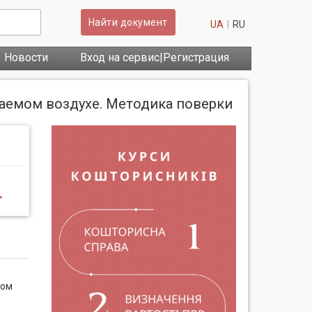
Найти документ
UA
RU
Новости
Вход на сервис|Регистрация
аемом воздухе. Методика поверки
>
мом