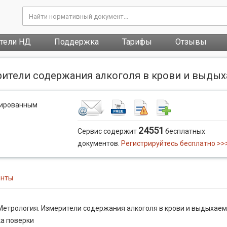
атели НД
Поддержка
Тарифы
Отзывы
рители содержания алкоголя в крови и выдых
рированным
24551
Сервис содержит
бесплатных
документов.
Регистрируйтесь бесплатно >>
енты
Метрология. Измерители содержания алкоголя в крови и выдыхае
ка поверки