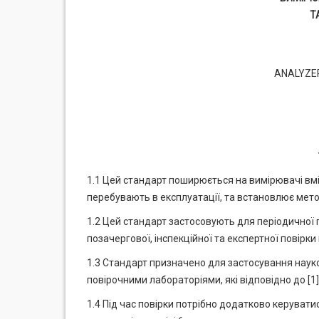
Т
ANALYZER
1.1 Цей стандарт поширюється на вимірювачі вміс
перебувають в експлуатації, та встановлює метод
1.2 Цей стандарт застосовують для періодичної п
позачергової, інспекційної та експертної повірки 
1.3 Стандарт призначено для застосування нау
повірочними лабораторіями, які відповідно до [1]
1.4 Під час повірки потрібно додатково керуват