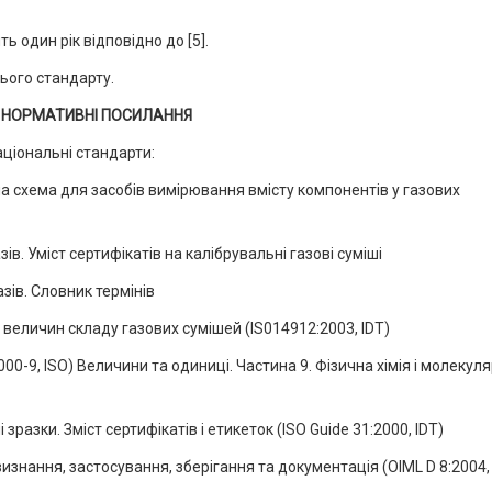
ь один рік відповідно до [5].
ього стандарту.
 НОРМАТИВНІ ПОСИЛАННЯ
аціональні стандарти:
 схема для засобів вимірювання вмісту компонентів у газових
ів. Уміст сертифікатів на калібрувальні газові суміші
азів. Словник термінів
 величин складу газових сумішей (IS014912:2003, IDT)
00-9, ISO) Величини та одиниці. Частина 9. Фізична хімія і молекул
разки. Зміст сертифікатів і етикеток (ISO Guide 31:2000, IDT)
изнання, застосування, зберігання та документація (OIML D 8:2004, 