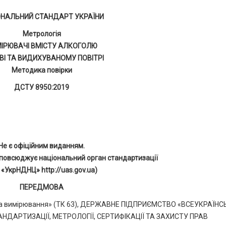
ОНАЛЬНИЙ СТАНДАРТ УКРАЇНИ
Метрологія
ІРЮВАЧІ ВМІСТУ АЛКОГОЛЮ
ВІ ТА ВИДИХУВАНОМУ ПОВІТРІ
Методика повірки
ДСТУ 8950:2019
Не є офіційним виданням.
повсюджує національний орган стандартизації
 «УкрНДНЦ» http://uas.gov.ua)
ПЕРЕДМОВА
я та вимірювання» (ТК 63), ДЕРЖАВНЕ ПІДПРИЄМСТВО «ВСЕУКРАЇН
АРТИЗАЦІЇ, МЕТРОЛОГІЇ, СЕРТИФІКАЦІЇ ТА ЗАХИСТУ ПРАВ