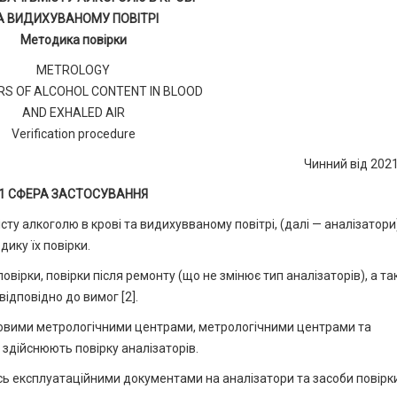
А ВИДИХУВАНОМУ ПОВІТРІ
Методика повірки
METROLOGY
S OF ALCOHOL CONTENT IN BLOOD
AND EXHALED AIR
Verification procedure
Чинний від 202
1 СФЕРА ЗАСТОСУВАННЯ
ту алкоголю в крові та видихувваному повітрі, (далі — аналізатори)
ику їх повірки.
овірки, повірки після ремонту (що не змінює тип аналізаторів), а т
відповідно до вимог [2].
ковими метрологічними центрами, метрологічними центрами та
 здійснюють повірку аналізаторів.
ись експлуатаційними документами на аналізатори та засоби повірк