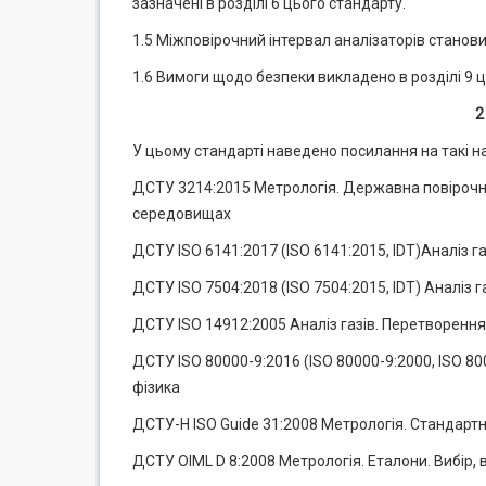
зазначені в розділі 6 цього стандарту.
1.5 Міжповірочний інтервал аналізаторів становит
1.6 Вимоги щодо безпеки викладено в розділі 9 ц
2
У цьому стандарті наведено посилання на такі н
ДСТУ 3214:2015 Метрологія. Державна повірочна
середовищах
ДСТУ ISO 6141:2017 (ISO 6141:2015, IDT)Аналіз газ
ДСТУ ISO 7504:2018 (ISO 7504:2015, IDT) Аналіз г
ДСТУ ISO 14912:2005 Аналіз газів. Перетворення
ДСТУ ISO 80000-9:2016 (ISO 80000-9:2000, ISO 800
фізика
ДСТУ-Н ISO Guide 31:2008 Метрологія. Стандартні з
ДСТУ OIML D 8:2008 Метрологія. Еталони. Вибір, в