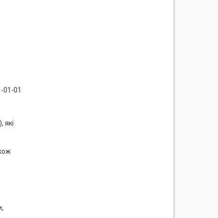
1-01-01
, які
акож
и,