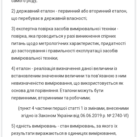
самого роду;
2) державний еталон - первинний або вторинний еталон,
що перебуває в державній власності;
3) експертна повірка засобів вимірювальної техніки -
повірка, яка проводиться у разі виникнення спірних
питань щодо метрологічних характеристик, придатності
до застосування і правильності експлуатації засобів
вимірювальної техніки;
4) еталон - реалізація визначення даної величини із
встановленим значенням величини та пов'язаною з ним
невизначеністю вимірювання, що використовується як
основа для порівняння. Еталони можуть бути
первинними, вторинними та робочими;
(пункт 4 частини першої статті 1 із змінами, внесеними
згідно із Законом України від 06.06.2019 р. № 2740-VI)
5) єдність вимірювань - стан вимірювань, за якого їх
результати виражаються в одиницях вимірювання,