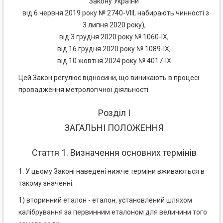
Закону України
від 6 червня 2019 року № 2740-VIII, набирають чинності з
3 липня 2020 року),
від 3 грудня 2020 року № 1060-IX,
від 16 грудня 2020 року № 1089-IX,
від 10 жовтня 2024 року № 4017-IX
Цей Закон регулює відносини, що виникають в процесі
провадження метрологічної діяльності.
Розділ I
ЗАГАЛЬНІ ПОЛОЖЕННЯ
Стаття 1. Визначення основних термінів
1. У цьому Законі наведені нижче терміни вживаються в
такому значенні:
1) вторинний еталон - еталон, установлений шляхом
калібрування за первинним еталоном для величини того