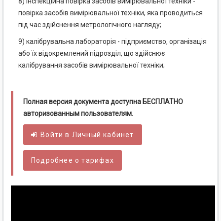
8) інспекційна повірка засобів вимірювальної техніки -
повірка засобів вимірювальної техніки, яка проводиться
під час здійснення метрологічного нагляду;
9) калібрувальна лабораторія - підприємство, організація
або їх відокремлений підрозділ, що здійснює
калібрування засобів вимірювальної техніки;
Полная версия документа доступна БЕСПЛАТНО
авторизованным пользователям.
Войти в
Личный
кабинет
Подробнее о тарифах