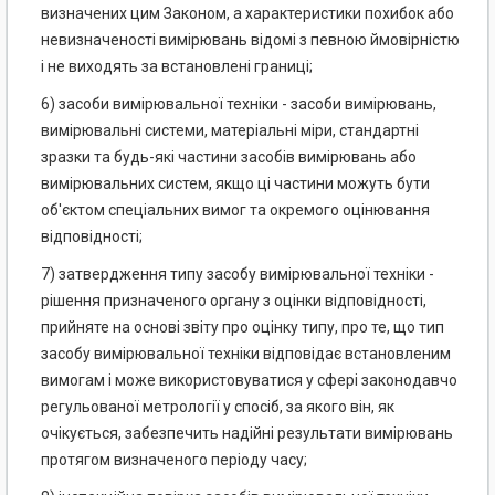
визначених цим Законом, а характеристики похибок або
невизначеності вимірювань відомі з певною ймовірністю
і не виходять за встановлені границі;
6) засоби вимірювальної техніки - засоби вимірювань,
вимірювальні системи, матеріальні міри, стандартні
зразки та будь-які частини засобів вимірювань або
вимірювальних систем, якщо ці частини можуть бути
об'єктом спеціальних вимог та окремого оцінювання
відповідності;
7) затвердження типу засобу вимірювальної техніки -
рішення призначеного органу з оцінки відповідності,
прийняте на основі звіту про оцінку типу, про те, що тип
засобу вимірювальної техніки відповідає встановленим
вимогам і може використовуватися у сфері законодавчо
регульованої метрології у спосіб, за якого він, як
очікується, забезпечить надійні результати вимірювань
протягом визначеного періоду часу;