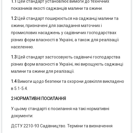
1.1
Цей стандарт установлює вимоги до технічних
показників якості саджанців малини та ожини.
1.2
Цей стандарт поширюється на саджанці малини та
ожини, призначені для закладання маточних і
промислових насаджень у садівничих господарствах
різних форм власності в Україні, а також для реалізації
населенню.
1.3
Цей стандарт застосовують садівничі господарства
різних форм власності в Україні, які вирощують саджанці
малини та ожини для реалізації.
1.4
Вимоги щодо безпеки та охорони довкілля викладено
в 5.1-5.4.
2 НОРМАТИВНІ ПОСИЛАННЯ
У цьому стандарті є посилання на такі нормативні
документи:
ДСТУ 2210-93 Садівництво. Терміни та визначення