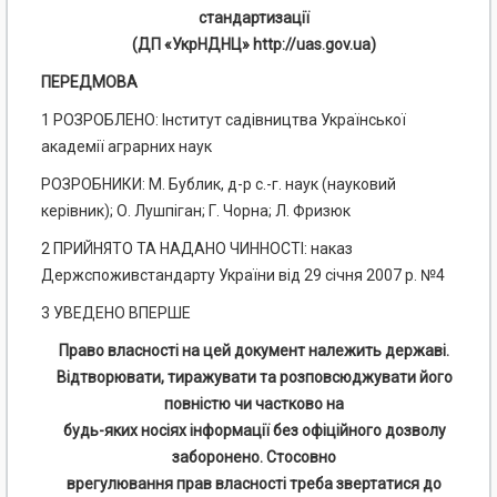
стандартизації
(ДП «УкрНДНЦ» http://uas.gov.ua)
ПЕРЕДМОВА
1 РОЗРОБЛЕНО: Інститут садівництва Української
академії аграрних наук
РОЗРОБНИКИ: М. Бублик, д-р с.-г. наук (науковий
керівник); О. Лушпіган; Г. Чорна; Л. Фризюк
2 ПРИЙНЯТО ТА НАДАНО ЧИННОСТІ: наказ
Держспоживстандарту України від 29 січня 2007 р. №4
3 УВЕДЕНО ВПЕРШЕ
Право власності на цей документ належить державі.
Відтворювати, тиражувати та розповсюджувати його
повністю чи частково на
будь-яких носіях інформації без офіційного дозволу
заборонено. Стосовно
врегулювання прав власності треба звертатися до