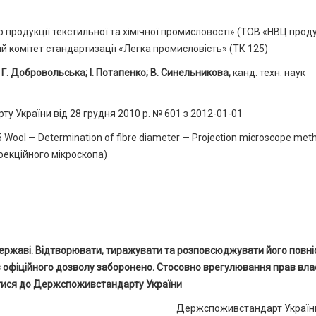
родукції текстильної та хімічної промисловості» (ТОВ «НВЦ проду
ий комітет стандартизації «Легка промисловість» (ТК 125)
:
Г. Добровольська; І. Потапенко; В. Синельникова,
канд. техн. наук
України від 28 грудня 2010 р. № 601 з 2012-01-01
Wool — Determination of fibre diameter — Projection microscope met
оекційного мікроскопа)
ержаві.
Відтворювати, тиражувати та розповсюджувати його повн
з офіційного дозволу заборонено.
Стосовно врегулювання прав вла
тися до Держспоживстандарту України
Держспоживстандарт України