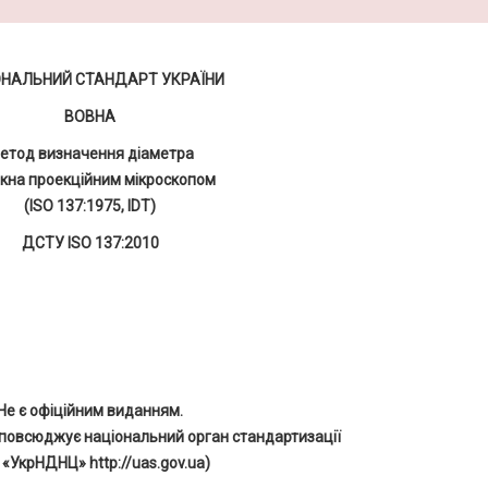
ОНАЛЬНИЙ СТАНДАРТ УКРАЇНИ
ВОВНА
етод визначення діаметра
кна проекційним мікроскопом
(ISO 137:1975, IDT)
ДСТУ ISO 137:2010
Не є офіційним виданням.
повсюджує національний орган стандартизації
 «УкрНДНЦ» http://uas.gov.ua)