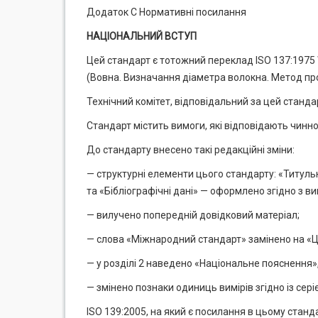
Додаток С Нормативні посилання
НАЦІОНАЛЬНИЙ ВСТУП
Цей стандарт є тотожний переклад ISO 137:1975 W
(Вовна. Визначання діаметра волокна. Метод про
Технічний комітет, відповідальний за цей стандар
Стандарт містить вимоги, які відповідають чинн
До стандарту внесено такі редакційні зміни:
— структурні елементи цього стандарту: «Титуль
та «Бібліографічні дані» — оформлено згідно з в
— вилучено попередній довідковий матеріал;
— слова «Міжнародний стандарт» замінено на «Ц
— у розділі 2 наведено «Національне пояснення»,
— змінено познаки одиниць вимірів згідно із сер
ISO 139:2005, на який є посилання в цьому станд