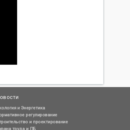
овости
кология
Энергетика
и
ормативное регулирование
троительство и проектирование
храна труда и ПБ