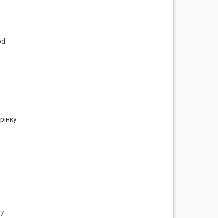
od
рінку
7.