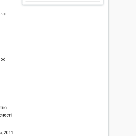
кції
hod
істю
сності
, 2011