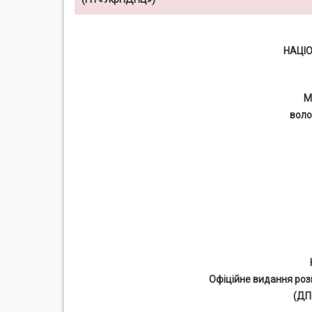
НАЦІ
М
воло
Офіційне видання роз
(ДП