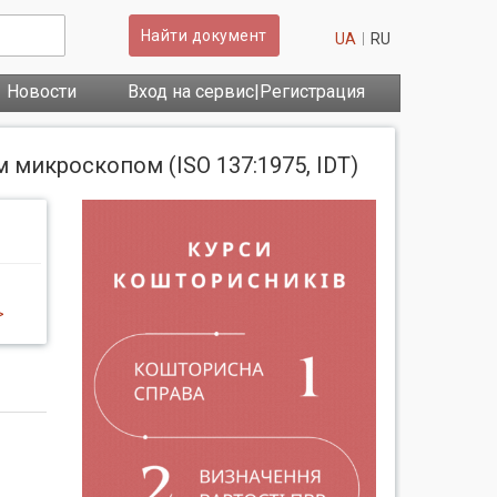
Найти документ
UA
RU
Новости
Вход на сервис|Регистрация
микроскопом (ISO 137:1975, IDT)
>