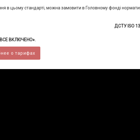
ання в цьому стандарті, можна замовити в Головному фонді нормат
ДСТУ ISO 13
 «ВСЕ ВКЛЮЧЕНО».
нее о тарифах