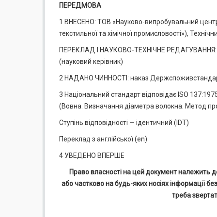
ПЕРЕДМОВА
1 ВНЕСЕНО: ТОВ «Науково-випробувальний центр п
текстильної та хімічної промисловості»), Технічн
ПЕРЕКЛАД І НАУКОВО-ТЕХНІЧНЕ РЕДАГУВАННЯ
(науковий керівник)
2 НАДАНО ЧИННОСТІ: наказ Держспоживстандарту 
3 Національний стандарт відповідає ISO 137:1975 
(Вовна. Визначання діаметра волокна. Метод пр
Ступінь відповідності — ідентичний (IDT)
Переклад з англійської (е
n
)
4 УВЕДЕНО ВПЕРШЕ
Право власності на цей документ належить д
або частково
на будь-яких носіях інформації бе
треба зверта