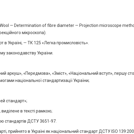
ool — Determination of fibre diameter — Projection microscope meth
екційного мікроскопа).
т в Україні, — ТК 125 «Легка промисловість».
ому законодавству України.
ний аркуш», «Передмова», «Зміст», «Національний вступ», першу сто
имогами національної стандартизації України;
ей стандарт»;
 виділене в тексті рамкою;
ією стандартів ДСТУ 3651-97.
арті, прийнято в Україні як національний стандарт ДСТУ ISO 139:200