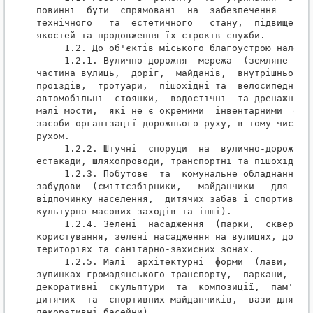
повинні  бути  спрямовані  на  забезпечення   та  
технічного   та  естетичного   стану,  підвищення 
якостей та продовження їх строків служби.

     1.2. До об'єктів міського благоустрою належат
     1.2.1. Вулично-дорожня  мережа  (земляне  пол
частина вулиць,  доріг,  майданів,  внутрішньоквар
проїздів,  тротуари,  пішохідні та  велосипедні  д
автомобільні  стоянки,  водостічні  та дренажні си
малі мости,  які не є окремими  інвентарними  об'є
засоби організації дорожнього руху, в тому числі с
рухом.

     1.2.2. Штучні  споруди  на  вулично-дорожній 
естакади, шляхопроводи, транспортні та пішохідні т
     1.2.3. Побутове  та  комунальне обладнання те
забудови  (сміттєзбірники,   майданчики   для   су
відпочинку населення,  дитячих забав і спортивних 
культурно-масових заходів та інші).

     1.2.4. Зелені  насадження  (парки,  сквери,  
користування, зелені насадження на вулицях, дорога
територіях та санітарно-захисних зонах.

     1.2.5. Малі  архітектурні  форми  (лави,  урн
зупинках громадянського транспорту,  паркани,  ого
декоративні  скульптури  та  композиції,  пам'ятни
дитячих  та  спортивних майданчиків,  вази для кві
декоративні басейни).
