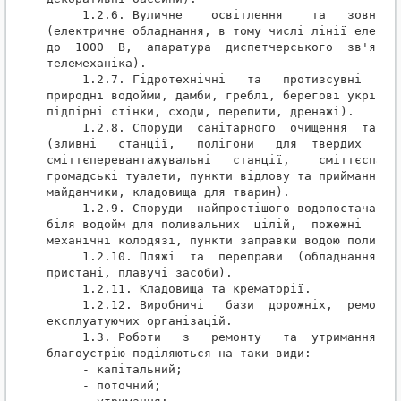
     1.2.6. Вуличне    освітлення    та   зовнішні
(електричне обладнання, в тому числі лінії електро
до  1000  В,  апаратура  диспетчерського  зв'язку,
телемеханіка).

     1.2.7. Гідротехнічні   та   протизсувні  спор
природні водойми, дамби, греблі, берегові укріплен
підпірні стінки, сходи, перепити, дренажі).

     1.2.8. Споруди  санітарного  очищення  та   п
(зливні   станції,   полігони   для  твердих  побу
сміттєперевантажувальні   станції,    сміттєспалюв
громадські туалети, пункти відлову та приймання тв
майданчики, кладовища для тварин).

     1.2.9. Споруди  найпростішого водопостачання 
біля водойм для поливальних  цілій,  пожежні  водо
механічні колодязі, пункти заправки водою поливаль
     1.2.10. Пляжі  та  переправи  (обладнання  пл
пристані, плавучі засоби).

     1.2.11. Кладовища та крематорії.

     1.2.12. Виробничі   бази  дорожніх,  ремонтно
експлуатуючих організацій.

     1.3. Роботи   з   ремонту   та  утримання  об
благоустрію поділяються на таки види:

     - капітальний;

     - поточний;
