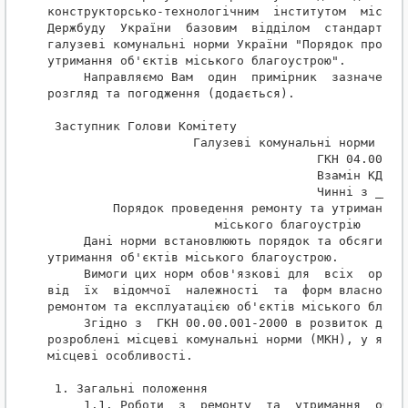
конструкторсько-технологічним  інститутом  міськог
Держбуду  України  базовим  відділом  стандартизац
галузеві комунальні норми України "Порядок проведе
утримання об'єктів міського благоустрою".

     Направляємо Вам  один  примірник  зазначеного
розгляд та погодження (додається).

 Заступник Голови Комітету                        
                    Галузеві комунальні норми

                                     ГКН 04.00.___
                                     Взамін КДІ-20
                                     Чинні з _____
         Порядок проведення ремонту та утримання о
                       міського благоустрію

     Дані норми встановлюють порядок та обсяги роб
утримання об'єктів міського благоустрою.

     Вимоги цих норм обов'язкові для  всіх  органі
від  їх  відомчої  належності  та  форм власності,
ремонтом та експлуатацією об'єктів міського благоу
     Згідно з  ГКН 00.00.001-2000 в розвиток даних
розроблені місцеві комунальні норми (МКН), у яких 
місцеві особливості.

 1. Загальні положення

     1.1. Роботи  з  ремонту  та  утримання  об'єк