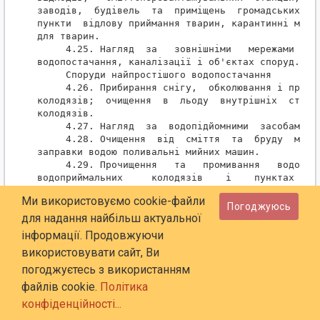
заводів,  будівель  та  приміщень  громадських  ту
пункти  відлову приймання тварин, карантинні майда
для тварин.

     4.25. Нагляд  за   зовнішніми   мережами   ел
водопостачання, каналізації і об'єктах споруд.

     Споруди найпростішого водопостачання

     4.26. Прибирання снігу,  обколювання і прибир
колодязів;  очищення  в  льоду  внутрішніх  стінок
колодязів.

     4.27. Нагляд  за  водопідйомними  засобами ша
     4.28. Очищення  від  сміття  та  бруду  майда
заправки водою поливальні мийних машин.

     4.29. Прочищення   та   промивання   водостіч
водоприймальних     колодязів    і    пунктах    з
поливально-мийних машин.

Ми використовуємо cookie-файли
     Пляжі та переправи

Погоджуюсь
     4.30. Систематичне прибирання території пляжі
для надання найбільш актуальної
     4.31. Протирання та миття лав,  гардеробів, а
інформації. Продовжуючи
елементів обладнання пляжів, а також спортивного о
використовувати сайт, Ви
     4.32. Прибирання та миття проїздів,  тротуарі
доріжок  на  території пляжів, а також пристаней, 
погоджуєтесь з використанням
і плавучих засобів.

файлів cookie.
Політика
     4.33. Роботи,  пов'язані  з обслуговуванням п
конфіденційності...
видів переправи.

     4.34. Обстеження   та   очищення   дна   рік,