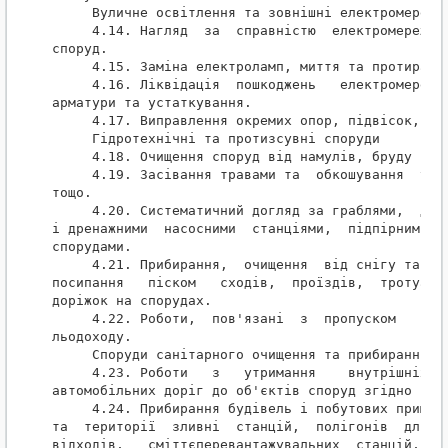
     Вуличне освітлення та зовнішні електромережі

     4.14. Нагляд  за  справністю  електромереж,  
споруд.

     4.15. Заміна електроламп, миття та протирання
     4.16. Ліквідація  пошкоджень   електромереж, 
арматури та устаткування.

     4.17. Виправлення окремих опор, підвісок, кро
     Гідротехнічні та протизсувні споруди

     4.18. Очищення споруд від намулів, бруду та с
     4.19. Засівання травами та  обкошування  укос
тощо.

     4.20. Систематичний догляд за граблями,  дрен
і дренажними  насосними  станціями,  підпірними ст
спорудами.

     4.21. Прибирання,  очищення  від снігу та оже
посипання   піском   сходів,  проїздів,  тротуарів
доріжок на спорудах.

     4.22. Роботи,  пов'язані  з  пропуском   паво
льодоходу.

     Споруди санітарного очищення та прибирання мі
     4.23. Роботи   з   утримання    внутрішніх   
автомобільних доріг до об'єктів споруд згідно з п.
     4.24. Прибирання будівель і побутових приміще
та  території  зливні  станцій,  полігонів  для  т
відходів,   сміттєперевантажувальних  станцій,  см