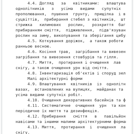
     4.4. Догляд   за   квітниками:   влаштування 
однолітників   з   усіма   видами   супутніх   роб
прополювання,  пушення  грунту,  прищіпка  і видал
суцвіттів,  прибирання стебел з квітників,  штикув
стрижка   килимових   рослин,   розкриття  багатор
прибиранням сміття,  підживлення,  підв'язування р
рослин на зиму, викопування та зберігання цибульни
     4.5. Коткування доріжок,  а також роботи відп
ранньою весною.

     4.6. Косіння трав,  загрібання та вивезення  
загрібання та вивезення стовбурів та гілля.

     4.7. Миття,  протирання і очищення  лав  від 
снігу, а також очищення урн від сміття.

     4.8. Інвентаризація об'єктів і споруд зеленог
     Малі архітектурні форми

     4.9. Влаштування  квітників  із  однолітників
вазах,  встановлених на вулицях,  майданах та інши
усіма видами супутніх робіт.

     4.10. Очищення декоративних басейнів та фонта
     4.11. Систематичне  очищення  урн  та контейн
періодичне їх миття та дезинфекція.

     4.12. Прибирання   сміття   в   павільйонах, 
навісами та іншими малими архітектурними формами.

     4.13. Миття,  протирання  і  очищення  лав ві
снігу.
