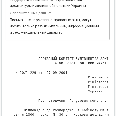
архитектуры и жилищной политики Украины
Дополнительные данные:
Письма – не нормативно-правовые акты, могут
носить только разъяснительный, информационный
и рекомендательный характер
            ДЕРЖАВНИЙ КОМІТЕТ БУДІВНИЦТВА АРХІТЕКТ
                   ТА ЖИТЛОВОЇ ПОЛІТИКИ УКРАЇНИ

 N 20/1-229 від 27.09.2001

                                    Міністерству е
                                    Міністерству ф
                                    Міністерству в
                                    України

            Про погодження Галузевих комунальних н
     Відповідно до Розпорядження Кабінету Міністрі
січня 2000   року  N  30-р   Науково-дослідним  та