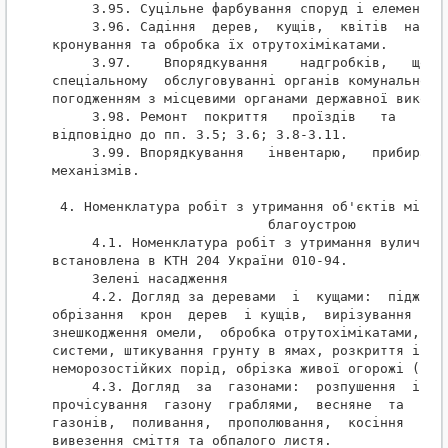
 4. Номенклатура робіт з утримання об'єктів місько
                           благоустрою

     4.1. Номенклатура робіт з утримання вулично-д
встановлена в КТН 204 України 010-94.

     Зелені насадження

     4.2. Догляд за деревами  і  кущами:  підживле
обрізання  крон  дерев  і кущів,  вирізування сухи
знешкодження омели,  обробка отрутохімікатами, уте
системи, штикування грунту в ямах, розкриття і роз
неморозостійких порід, обрізка живої огорожі (газо
     4.3. Догляд  за  газонами:  розпушення  і  ро
прочісування  газону  граблями,  весняне  та   літ
газонів,  поливання,  прополювання,  косіння  трав
вивезення сміття та обпалого листя.
