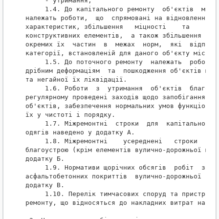
     - утримання;

     1.4. До капітального ремонту  об'єктів  міськ
належать роботи,  що  спрямовані на відновлення їх
характеристик, збільшення   міцності    та    несу
конструктивних елементів,  а також збільшення габа
окремих їх  частин  в  межах  норм,  які  відповід
категорії, встановленій для даного об'єкту міськог
     1.5. До поточного ремонту  належать  роботи  
дрібним деформаціям  та  пошкодження об'єктів місь
та негайної їх ліквідації.

     1.6. Роботи  з  утримання  об'єктів  благоуст
регулярному проведені заходів щодо запобігання пер
об'єктів, забезпечення нормальних умов функціонува
їх у чистоті і порядку.

     1.7. Міжремонтні  строки  для  капітального  
одягів наведено у додатку А.

     1.8. Міжремонтні    усереднені   строки   об'
благоустрою (крім елементів вулично-дорожньої мере
додатку Б.

     1.9. Нормативи щорічних обсягів  робіт  з  по
асфальтобетонних покриттів  вулично-дорожньої  мер
додатку В.

     1.10. Перелік тимчасових споруд та пристроїв 
ремонту, що відносяться до накладних витрат наведе