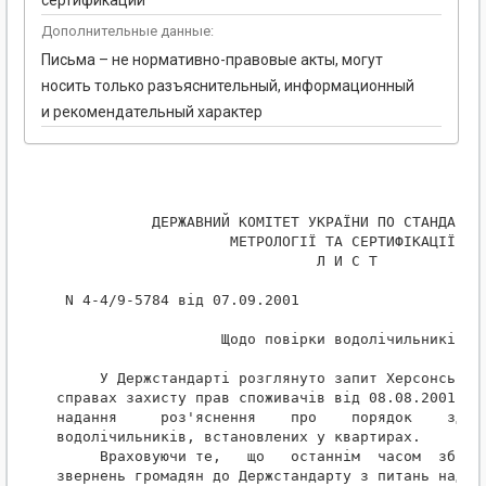
сертификации
Дополнительные данные:
Письма – не нормативно-правовые акты, могут
носить только разъяснительный, информационный
и рекомендательный характер
           ДЕРЖАВНИЙ КОМІТЕТ УКРАЇНИ ПО СТАНДАРТИЗ
                    МЕТРОЛОГІЇ ТА СЕРТИФІКАЦІЇ

                              Л И С Т

 N 4-4/9-5784 від 07.09.2001

                   Щодо повірки водолічильників

     У Держстандарті розглянуто запит Херсонського
справах захисту прав споживачів від 08.08.2001  N 
надання     роз'яснення    про    порядок    здійс
водолічильників, встановлених у квартирах.

     Враховуючи те,   що   останнім  часом  збільш
звернень громадян до Держстандарту з питань наданн