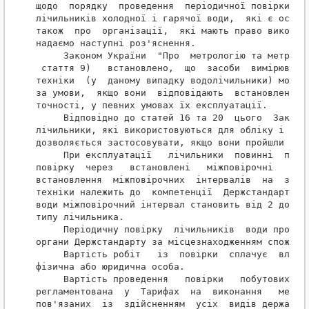
щодо  порядку  проведення  періодичної повірки та 
лічильників холодної і гарячої води,  які є особис
також  про  організації,  які мають право виконува
надаємо наступні роз'яснення.

     Законом України  "Про  метрологію та метролог
 стаття 9)   встановлено,  що  засоби  вимірювальн
техніки  (у  даному випадку водолічильники) можуть
за умови,  якщо вони  відповідають  встановленим  
точності, у певних умовах їх експлуатації.

     Відповідно до статей 16 та 20  цього  Закону 
лічильники, які використовуються для обліку і розр
дозволяється застосовувати, якщо вони пройшли пові
     При експлуатації   лічильники  повинні  прохо
повірку  через   встановлені   міжповірочні   інте
встановлення  міжповірочних  інтервалів  на  засоб
техніки належить до  компетенції  Держстандарту.  
води міжповірочний інтервал становить від 2 до 4 р
типу лічильника.

     Періодичну повірку  лічильників  води проводя
органи Держстандарту за місцезнаходженням споживач
     Вартість робіт   із  повірки  сплачує  власни
фізична або юридична особа.

     Вартість проведення   повірки   побутових   л
регламентована  у  Тарифах  на  виконання   метрол
пов'язаних  із  здійсненням  усіх  видів державног