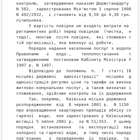
контролю,  затверджених наказом Держстандарту від 
N 502,  зареєстрованих Мін'юстом 3 серпня 1998 р. 
N 492/2932,  і становить від 0,50 до 4,30 грн.,  з
лічильника.

     У вартість повірки не входять витрати на демо
регламентних робіт перед повіркою  (чистка,  налаг
тощо),  монтаж  після повірки,  які споживач сплач
тій організації, яка виконує ці роботи.

     Порядок надання населенню послуг з водопостач
Правилами   з   водо-,    теплопостачання    та   
затвердженими  постановою Кабінету Міністрів Украї
1997 р. N 1497.

     Відповідно до  положень  п.  7  статті 18 Зак
місцеві державні   адміністрації"   місцева  держа
адміністрація регулює ціни та тарифи за виконання 
житлово-комунальних послуг, а також визначає і вст
споживання, здійснює контроль за їх додержанням.

     Так, зокрема,  Київська міська державна  адмі
розпорядженням  від  8 червня 2001 р.  N 1150 затв
про впровадження квартирних приладів обліку спожив
гарячої  води,  яке зареєстровано у Київському міс
юстиції 5 липня 2001 р.  за N 51/353.  У цьому Пол
порядок   встановлення   та  експлуатації  квартир
холодної та гарячої води,  в тому числі порядок  в
пов'язаних   з  проведенням  їх  повірки,  та  пор