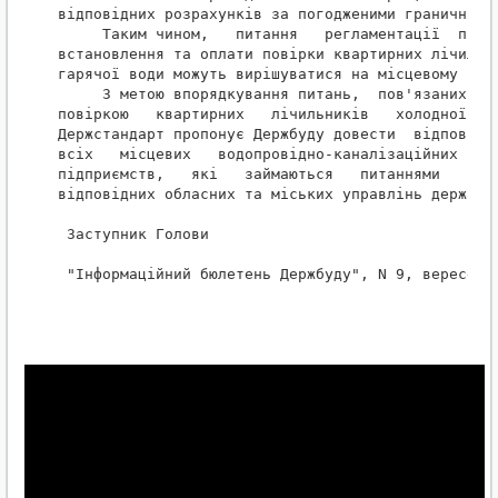
відповідних розрахунків за погодженими граничними 
     Таким чином,   питання   регламентації  прове
встановлення та оплати повірки квартирних лічильни
гарячої води можуть вирішуватися на місцевому рівн
     З метою впорядкування питань,  пов'язаних із 
повіркою   квартирних   лічильників   холодної  та
Держстандарт пропонує Держбуду довести  відповідну
всіх   місцевих   водопровідно-каналізаційних  гос
підприємств,   які   займаються   питаннями   водо
відповідних обласних та міських управлінь державни
 Заступник Голови                                 
 "Інформаційний бюлетень Держбуду", N 9, вересень,