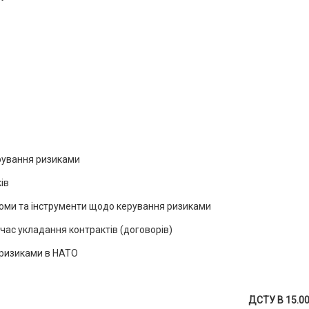
рування ризиками
ів
йоми та інструменти щодо керування ризиками
час укладання контрактів (договорів)
 ризиками в НАТО
ДСТУ В 15.00