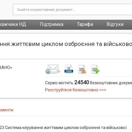
кажчики НД
Підтримка
Тарифи
Відгуки
ння життєвим циклом озброєння та військової
ОВАНО»
24540
Сервіс містить
безкоштовних докуме
Реєструйтеся безкоштовно >>>
ументи
23 Система керування життєвим циклом озброєння та військової