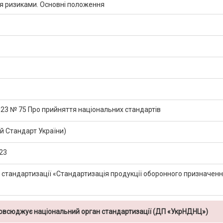
ня ризиками. Основні положення
2023 № 75 Про прийняття національних стандартів
 Стандарт України)
23
т стандартизації «Стандартизація продукції оборонного призначен
повсюджує національний орган стандартизації (ДП «УкрНДНЦ»)