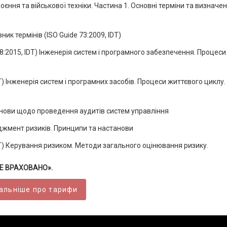
єння та військової техніки. Частина 1. Основні терміни та визначе
ик термінів (ISO Guide 73:2009, IDT)
8:2015, IDT) Інженерія систем і програмного забезпечення. Процеси
T) Інженерія систем і програмних засобів. Процеси життєвого циклу.
анови щодо проведення аудитів систем управління
еджмент ризиків. Принципи та настанови
DT) Керування ризиком. Методи загального оцінювання ризику.
ВСЕ ВРАХОВАНО».
альніше про тарифи