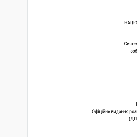
НАЦІ
Систе
озб
Офіційне видання роз
(ДП