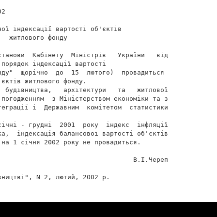
2

ої індексації вартості об'єктів

  житлового фонду

станови  Кабінету  Міністрів   України   від

порядок індексації вартості

ду"  щорічно  до  15  лютого)  провадиться

єктів житлового фонду.

  будівництва,   архітектури   та   житлової

 погодженням  з Міністерством економіки та з

теграції і  Державним  комітетом  статистики

січні - грудні  2001  року  індекс  інфляції

ка,  індексація балансової вартості об'єктів

на 1 січня 2002 року не провадиться.

                                   В.І.Череп

ництві", N 2, лютий, 2002 р.
