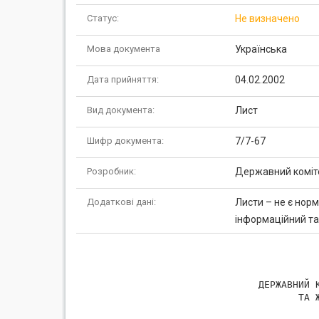
Статус:
Не визначено
Мова документа
Українська
Дата прийняття:
04.02.2002
Вид документа:
Лист
Шифр документа:
7/7-67
Розробник:
Державний коміте
Додаткові дані:
Листи – не є нор
інформаційний та
            ДЕРЖАВНИЙ К
                   ТА Ж
                       