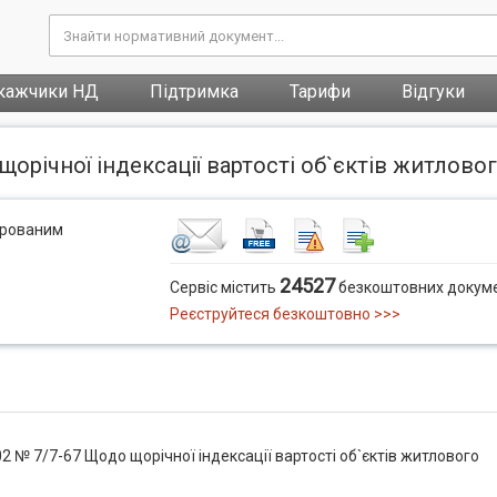
кажчики НД
Підтримка
Тарифи
Відгуки
щорічної індексації вартості об`єктів житлово
трованим
24527
Сервіс містить
безкоштовних докуме
Реєструйтеся безкоштовно >>>
02 № 7/7-67 Щодо щорічної індексації вартості об`єктів житлового