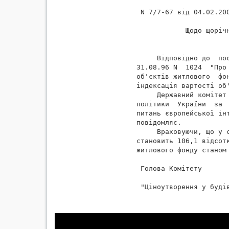
 N 7/7-67 від 04.02.200
            Щодо щорічн
                       
     Відповідно до  по
31.08.96 N  1024  "Про 
об'єктів житлового  фон
індексація вартості об'
     Державний комітет
політики  України  за 
питань європейської ін
повідомляє.

     Враховуючи, що у 
становить 106,1 відсот
житлового фонду станом 
 Голова Комітету      
 "Ціноутворення у будів