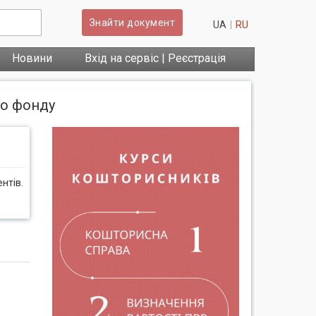
Знайти документ
UA
RU
Новини
Вхід на сервіс | Реєстрація
го фонду
нтів.