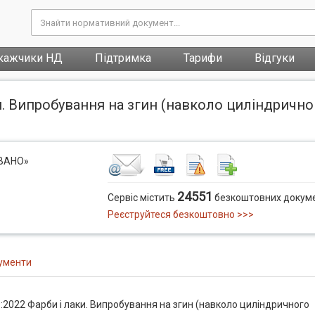
кажчики НД
Підтримка
Тарифи
Відгуки
. Випробування на згин (навколо циліндричног
ОВАНО»
24551
Сервіс містить
безкоштовних докуме
Реєструйтеся безкоштовно >>>
ументи
:2022 Фарби і лаки. Випробування на згин (навколо циліндричного