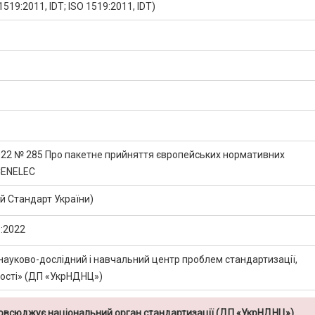
519:2011, IDT; ISO 1519:2011, IDT)
2022 № 285 Про пакетне прийняття європейських нормативних
CENELEC
 Стандарт України)
:2022
науково-дослідний і навчальний центр проблем стандартизації,
кості» (ДП «УкрНДНЦ»)
повсюджує національний орган стандартизації (ДП «УкрНДНЦ»)