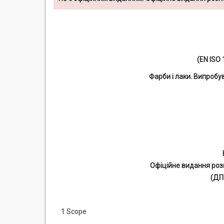
(EN ISO 
Фарби і лаки. Випробу
Офіційне видання роз
(ДП
1 Scope