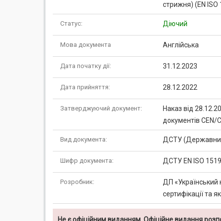
стрижня) (EN ISO 1
Статус:
Діючий
Мова документа
Англійська
Дата початку дії:
31.12.2023
Дата прийняття:
28.12.2022
Затверджуючий документ:
Наказ від 28.12.
документів CEN/
Вид документа:
ДСТУ (Державний
Шифр документа:
ДСТУ EN ISO 1519
Розробник:
ДП «Український 
сертифікації та я
Не є офіційним виданням. Офіційне видання роз