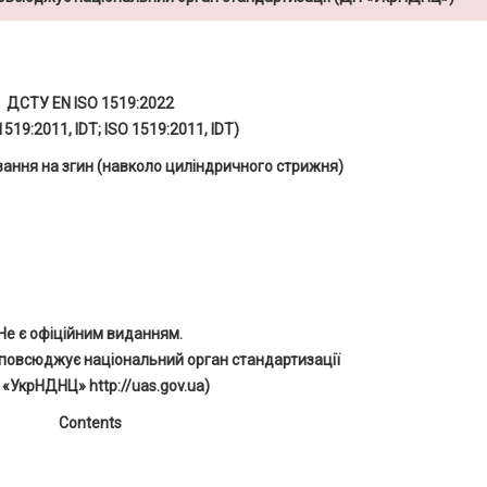
ДСТУ EN ISO 1519:2022
1519:2011, IDT; ISO 1519:2011, IDT)
вання на згин (навколо циліндричного стрижня)
Не є офіційним виданням.
повсюджує національний орган стандартизації
 «УкрНДНЦ» http://uas.gov.ua)
Contents