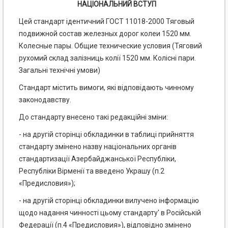
НАЦIОНАЛЬНИЙ ВСТУП
Цей стандарт ідентичний ГОСТ 11018-2000 Тяговый
подвижной состав железных дорог колеи 1520 мм.
Колесные пары. Общие технические условия (Тяговий
рухомий склад залізниць колії 1520 мм. Колісні пари.
Загальні технічні умови)
Стандарт містить вимоги, які відповідають чинному
законодавству.
До стандарту внесено такі редакційні зміни:
- на другій сторінці обкладинки в таблиці прийняття
стандарту змінено назву національних органів
стандартизації Азербайджанської Республіки,
Республіки Вірменії та введено Украшу (п.2
«Предисловия»);
- на другій сторінці обкладинки вилучено інформацію
щодо надання чинності цьому стандарту' в Російській
Федерації (п.4 «Предисловия»), відповідно змінено