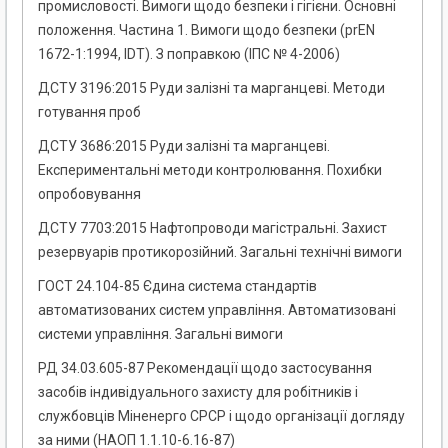
промисловості. Вимоги щодо безпеки і гігієни. Основні
положення. Частина 1. Вимоги щодо безпеки (prEN
1672-1:1994, IDТ). З поправкою (ІПС № 4-2006)
ДСТУ 3196:2015 Руди залізні та марганцеві. Методи
готування проб
ДСТУ 3686:2015 Руди залізні та марганцеві.
Експериментальні методи контролювання. Похибки
опробовування
ДСТУ 7703:2015 Нафтопроводи магістральні. Захист
резервуарів протикорозійний. Загальні технічні вимоги
ГОСТ 24.104-85 Єдина система стандартів
автоматизованих систем управління. Автоматизовані
системи управління. Загальні вимоги
РД 34.03.605-87 Рекомендації щодо застосування
засобів індивідуального захисту для робітників і
службовців Міненерго СРСР і щодо організації догляду
за ними (НАОП 1.1.10-6.16-87)