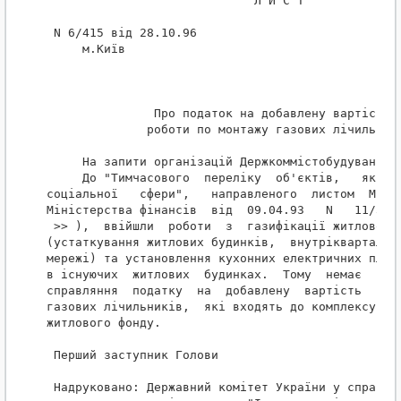
                             Л И С Т

 N 6/415 від 28.10.96

     м.Київ

               Про податок на добавлену вартість н
              роботи по монтажу газових лічильникі
     На запити організацій Держкоммістобудування р
     До "Тимчасового  переліку  об'єктів,   які   
соціальної   сфери",   направленого  листом  Мінбу
Міністерства фінансів  від  09.04.93   N   11/38  
 >> ),  ввійшли  роботи  з  газифікації житлового 
(устаткування житлових будинків,  внутріквартальні
мережі) та установлення кухонних електричних плит 
в існуючих  житлових  будинках.  Тому  немає  ніяк
справляння  податку  на  добавлену  вартість  з  р
газових лічильників,  які входять до комплексу роб
житлового фонду.

 Перший заступник Голови                          
 Надруковано: Державний комітет України у справах 