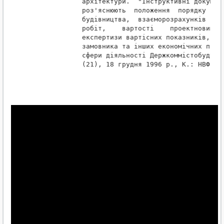
              архітектури.  "Інструктивні документ
              роз'яснюють  положення  порядку  виз
              будівництва,  взаєморозрахунків за о
              робіт,    вартості    проектновишуку
              експертизи вартісних показників,  ут
              замовника та інших економічних питан
              сфери діяльності Держкоммістобудуван
              (21), 18 грудня 1996 р., К.: НВФ "ІН