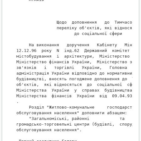
                Щодо  доповнення   до  Тимчасового
                переліку об'єктів, які відносяться
                       до соціальної сфери

     На виконання   доручення   Кабінету   Міністр
12.12.96  року  N  інд.62  Державний  комітет  Укр
містобудування  і  архітектури,  Міністерство  еко
Міністерство фінансів України,  Міністерство зовні
зв'язків   і   торгівлі   України,   Головна   дер
адміністрація України відповідно до нормативних ак
будівництві, вносять погоджене доповнення до  Тимч
об'єктів,  які відносяться  до  соціальної  сфери 
Міністерства  України  у  справах  будівництва  і 
Міністерства  фінансів  України  від  09.04.93 р. 
.

     Розділ "Житлово-комунальне     господарство  
обслуговування населення" доповнити абзацем:

     "Загальноміські, районні            та       
громадсько-торговельні центри (будівлі,  споруди т
обслуговування населення".
