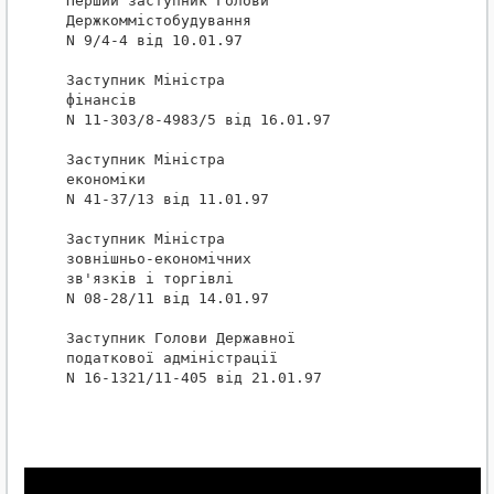
 Перший заступник Голови

 Держкоммістобудування                            
 N 9/4-4 від 10.01.97

 Заступник Міністра

 фінансів                                         
 N 11-303/8-4983/5 від 16.01.97

 Заступник Міністра

 економіки                                        
 N 41-37/13 від 11.01.97

 Заступник Міністра

 зовнішньо-економічних

 зв'язків і торгівлі                              
 N 08-28/11 від 14.01.97

 Заступник Голови Державної

 податкової адміністрації                         
 N 16-1321/11-405 від 21.01.97
