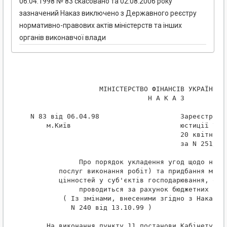
06.04.1998 № 83 скасовано та 02.08.2006 року
зазначений Наказ виключено з Державного реєстру
нормативно-правових актів міністерств та інших
органів виконавчої влади
                  МІНІСТЕРСТВО ФІНАНСІВ УКРАЇНИ

                              Н А К А З

 N 83 від 06.04.98                    Зареєстрован
     м.Київ                           юстиції Укра
                                      20 квітня 19
                                      за N 251/269
             Про порядок укладення угод щодо надан
        послуг виконання робіт) та придбання матер
        цінностей у суб'єктів господарювання, опла
             проводиться за рахунок бюджетних кошт
         ( Із змінами, внесеними згідно з Наказом 
           N 240 від 13.10.99 )

     На виконання пункту 11 постанови Кабінету  Мі