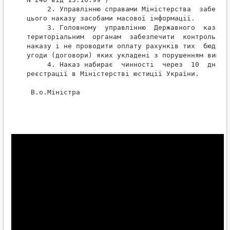
     2. Управлінню справами Міністерства  забезпеч
цього наказу засобами масової інформації.

     3. Головному  управлінню  Державного  казначе
територіальним  органам  забезпечити  контроль за 
наказу і не проводити оплату рахунків тих  бюджетн
угоди (договори) яких укладені з порушенням вимог 
     4. Наказ набирає  чинності  через  10  днів  
реєстрації в Міністерстві юстиції України.

 В.о.Міністра                                     