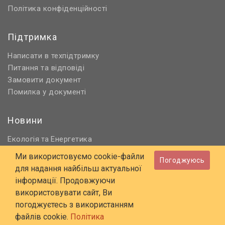
Політика конфіденційності
Підтримка
Написати в техпідтримку
Питання та відповіді
Замовити документ
Помилка у документі
Новини
Екологія
Енергетика
та
Нормативне регулювання
Ми використовуємо cookie-файли
Погоджуюсь
Будівництво та проєктування
для надання найбільш актуальної
Охорона праці та ПБ
інформації. Продовжуючи
використовувати сайт, Ви
© 2006 - 2026 Всі права захищені
погоджуєтесь з використанням
E-mail:
online@budstandart.com
файлів cookie.
Політика