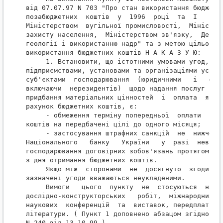
від 07.07.97 N 703 "Про стан використання бюджетни
позабюджетних  коштів  у  1996  році  та  I   квар
Міністерством  вугільної промисловості,  Міністерс
захисту населення,  Міністерством зв'язку,  Держав
геології і використанню надр" та з метою цільового
використання бюджетних коштів Н А К А З У Ю:

     1. Встановити, що істотними умовами угод, які
підприємствами, установами та організаціями усіх ф
суб'єктами  господарювання  (юридичними   і   фізи
включаючи  нерезидентів)  щодо надання послуг (вик
придбання матеріальних цінностей  і  оплата  яких 
рахунок бюджетних коштів, є:

     - обмеження терміну попередньої  оплати  виді
коштів на передбачені цілі до одного місяця;

     - застосування штрафних санкцій  не  нижче  о
Національного   банку   України   у  разі  невикон
господарювання договірних зобов'язань протягом заз
з дня отримання бюджетних коштів.

     Якщо між  сторонами  не  досягнуто  згоди  що
зазначені угоди вважаються неукладеними.

     Вимоги   цього  пункту  не  стосуються  науко
дослідно-конструкторських   робіт,  міжнародних  і
наукових  конференцій  та  виставок, передплати ін
літератури. ( Пункт 1 доповнено абзацом згідно з  
N 240 від 13.10.99 )
