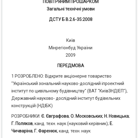
ПОВІТРЯНИМ ПРОШАРКОМ
Загальні технічні умови
ДСТУ Б В.2.6-35:2008
Київ
Мінрегіонбуд України
2009
ПЕРЕДМОВА
1 РОЗРОБЛЕНО: Відкрите акціонерне товариство
"Український зональний науково-дослідний іпроектний
інститут по цивільному будівництву" (ВАТ "КиївЗНДІЕП"),
Державний науково- дослідний інститут будівельних
конструкцій (НДІБК)
РОЗРОБНИКИ:
Є. Євграфова
;
О. Московських
;
Н. Новицька
;
Г. Поляков
, канд. техн. наук (науковий керівник);
Е.
Чичваріна
;
Г. Фаренюк
, канд. техн. наук