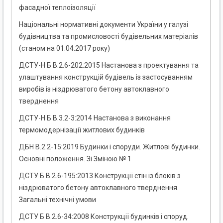
фасадної теплоізоляції
Національні нормативні документи України у галузі
будівництва та промисловості будівельних матеріалів
(станом на 01.04.2017 року)
ДСТУ-Н Б В.2.6-202:2015 Настанова з проектування та
улаштування конструкцій будівель із застосуванням
виробів із ніздрюватого бетону автоклавного
тверднення
ДСТУ-Н Б В.3.2-3:2014 Настанова з виконання
термомодернізації житлових будинків
ДБН В.2.2-15:2019 Будинки і споруди. Житлові будинки.
Основні положення. Зі Зміною № 1
ДСТУ Б В.2.6-195:2013 Конструкції стін із блоків з
ніздрюватого бетону автоклавного тверднення.
Загальні технічні умови
ДСТУ Б В.2.6-34:2008 Конструкції будинків і споруд.