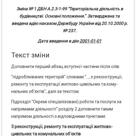
Зміна №
1
ДБН А.2.3-1-99 "Територіальна діяльність в
будівництві. Основні положення.
"
Затверджена та
введена вдію наказом Держбуду України від
20.10.2000
р.
№ 237.
Дата введення в дію
2001-01-01
Текст зміни
Доповнити перший абзац вступної частини після слів:
"підроблюваних територій" словами:"..., з реконструкції,
ремонту та експлуатації житлово-цивільних та кому­
нальних об'єктів", далі за текстом.
Підрозділ "Окремі спеціалізовані) роботи та послуги за
напрямами діяльності" розділу 2 доповнити таким
напрямом діяльності з відповідними пунктами:
3 реконструкції, ремонту та експлуатації житлово-
цивільних та комунальних об'єктів