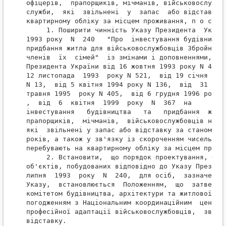
офіцерів,  прапорщиків, мічманів, військовослужбов
служби,  які  звільнені  у  запас  або відставку т
квартирному обліку за місцем проживання, п о с т а
     1. Поширити чинність Указу Президента  Україн
1993 року  N  240   "Про  інвестування будівництва
придбання житла для військовослужбовців Збройних  
членів  їх  сімей"  із змінами і доповненнями,  вн
Президента України від 16 жовтня 1993 року N 468, 
12 листопада  1993  року N 521,  від 19 січня 1994
N 13,  від 5 квітня 1994 року N 136,  від  31

травня 1995  року N 405,  від 6 грудня 1996 року N
,  від  6  квітня  1999  року  N  367  на

інвестування   будівництва   та   придбання  житла
прапорщиків,  мічманів,  військовослужбовців надст
які  звільнені у запас або відставку за станом здо
років, а також у зв'язку із скороченням чисельност
перебувають на квартирному обліку за місцем прожив
     2. Встановити,  що порядок проектування, буді
об'єктів, побудованих відповідно до Указу Президен
липня  1993  року  N  240,  для осіб,  зазначених 
Указу,  встановлюється  Положенням,  що  затверджу
комітетом будівництва, архітектури та житлової пол
погодженням з Національним координаційним  центром
професійної адаптації військовослужбовців,  звільн
відставку.
