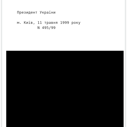
 Президент України                                
 м. Київ, 11 травня 1999 року

          N 495/99
