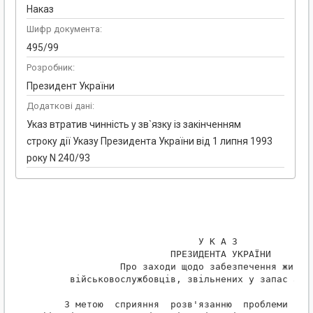
Наказ
Шифр документа:
495/99
Розробник:
Президент України
Додаткові дані:
Указ втратив чинність у зв`язку із закінченням
строку дії Указу Президента України від 1 липня 1993
року N 240/93
                             У К А З

                        ПРЕЗИДЕНТА УКРАЇНИ

               Про заходи щодо забезпечення житлом
      військовослужбовців, звільнених у запас або 
     З метою  сприяння  розв'язанню  проблеми  заб