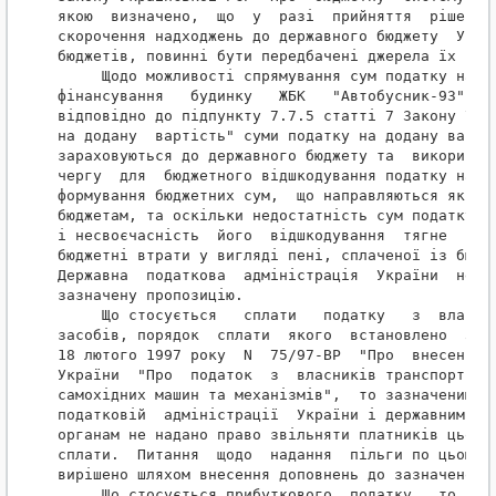
якою  визначено,  що  у  разі  прийняття  рішень, 
скорочення надходжень до державного бюджету  Украї
бюджетів, повинні бути передбачені джерела їх покр
     Щодо можливості спрямування сум податку на до
фінансування   будинку   ЖБК   "Автобусник-93"   м
відповідно до підпункту 7.7.5 статті 7 Закону Укра
на додану  вартість" суми податку на додану вартіс
зараховуються до державного бюджету та  використов
чергу  для  бюджетного відшкодування податку на до
формування бюджетних сум,  що направляються як суб
бюджетам, та оскільки недостатність сум податку на
і несвоєчасність  його  відшкодування  тягне  за  
бюджетні втрати у вигляді пені, сплаченої із бюдже
Державна  податкова  адміністрація  України  не  м
зазначену пропозицію.

     Що стосується   сплати   податку   з  власник
засобів, порядок  сплати  якого  встановлено  Зако
18 лютого 1997 року  N  75/97-ВР  "Про  внесення  
України  "Про  податок  з  власників транспортних 
самохідних машин та механізмів",  то зазначеним За
податковій  адміністрації  України і державним под
органам не надано право звільняти платників цього 
сплати.  Питання  щодо  надання  пільги по цьому п
вирішено шляхом внесення доповнень до зазначеного 
     Що стосується прибуткового  податку,  то  згі