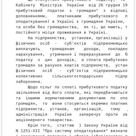
Кабінету  Міністрів  України  від 26 грудня 1992 р
прибутковий  податок  з  громадян"  з  відповідним
доповненнями,    платниками   прибуткового   подат
оподаткування) в Україні є громадяни України,  іно
та особи без громадянства,  як ті, що мають, так і
постійного місця проживання в Україні.

     На підприємства,  установи, організації усіх 
фізичних  осіб  -   суб'єктів   підприємницької   
виплачують    громадянам    доходи,   покладено   
нарахування,  утримання і перерахування  до  бюдже
податку  з  цих  доходів,  а сплата прибуткового п
громадян за рахунок коштів підприємств,  установ, 
фізичних   осіб   -  суб'єктів  підприємницької  д
колективних    сільськогосподарських     підприємс
заборонена.

     Щодо пільг по сплаті прибуткового податку,  в
звільнення від його сплати, які передбачаються заз
та  іншими  нормативними  документами  по  оподатк
громадян,  то  вони стосуються окремих платників (
підприємств,  установ,  організацій,   тому   Держ
адміністрація   України   заперечує  проти  звільн
акціонерного товариства.

     Крім того,  статтею  1 Закону України від 25 
N 1251-XII "Про систему оподаткування" визначено, 