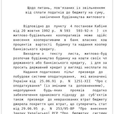
       Щодо питань, пов'язаних із звільненням підп
      від сплати податків до бюджету на суму, необ
             закінчення будівництва житлового буди
     Відповідно до  пункту  4 постанови Кабінету М
від 20 жовтня 1992 р.  N 593   593-92-п  )  споруд
житлово-будівельних  кооперативів  може  здійснюва
внесення  кооперативами  в  банк  власних  коштів 
процентів  вартості  будинку та надання кооператив
банківського кредиту.

     Виходячи з   тексту   листа,  житлово-будівел
розпочав будівництво будинку на кошти своїх членів
державного або банківського кредиту,  і для закінч
просить державний кредит у вигляді несплати податк
     Надання податкових  пільг  призведе  до  пору
побудови системи оподаткування,  які визначені  ст
України від  25.06.91  р.  N  1251-XII  "Про систе
оподаткування" (із змінами та  доповненнями),  а  
недопущення    будь-яких    проявів    податкової 
забезпечення однакового підходу  до  суб'єктів  го
також  призведе  до неврахованих втрат бюджету,  о
джерела покриття цих втрат, що суперечить статті 3
від 29.06.95  р.  N  253/95-ВР  "Про  внесення змі
Закону Української РСР "Про  бюджетну  систему  Ук