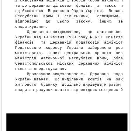
і скасування податків і зборів (обов'язкових плате
та до державних цільових  фондів,  а  також  пільг
здійснюється  Верховною Радою України,  Верховною 
Республіки  Крим  і  сільськими,   селищними,   мі
відповідно   до   цього   Закону,   інших   законі
оподаткування.

     Одночасно повідомляємо,   що  постановою  Каб
України від 19 квітня 1999 року N 620  Міністерств
фінансів   та  Державній  податковій  адміністраці
Податкового  кодексу  України  заборонено  розгляд
міністерств,  інших  центральних  органів  виконав
міністрів  Автономної  Республіки  Крим,  обласних
Севастопольської  міських  державних  адміністраці
пільг з оподаткування.

     Враховуючи вищезазначене,  Державна  податков
України вважає,  що виділення  коштів  на  закінче
житлового  будинку  доцільно вирішувати разом з мі
влади за рахунок коштів відповідних місцевих бюдже