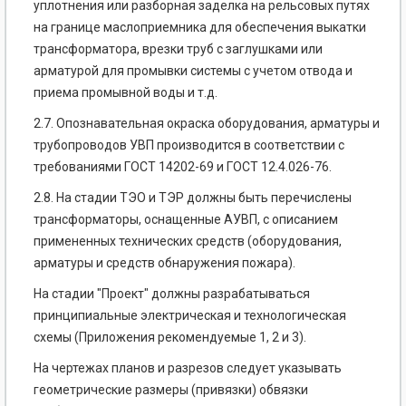
уплотнения или разборная заделка на рельсовых путях
на границе маслоприемника для обеспечения выкатки
трансформатора, врезки труб с заглушками или
арматурой для промывки системы с учетом отвода и
приема промывной воды и т.д.
2.7. Опознавательная окраска оборудования, арматуры и
трубопроводов УВП производится в соответствии с
требованиями ГОСТ 14202-69 и ГОСТ 12.4.026-76.
2.8. На стадии ТЭО и ТЭР должны быть перечислены
трансформаторы, оснащенные АУВП, с описанием
примененных технических средств (оборудования,
арматуры и средств обнаружения пожара).
На стадии "Проект" должны разрабатываться
принципиальные электрическая и технологическая
схемы (Приложения рекомендуемые 1, 2 и 3).
На чертежах планов и разрезов следует указывать
геометрические размеры (привязки) обвязки