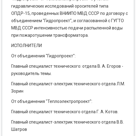
гидравлических исследований оросителей типа
ОПДР-15, проведенных ВНИИПО МВД СССР по договору с
объединением "Гидропроект", и согласованной с ГУГТО
МВД СССР интенсивностью подачи распыленной воды
при пожаротушении трансформатора.
ИСПОЛНИТЕЛИ
От объединения "Гидропроект":
Главный специалист технического: отдела В. А. Егоров -
руководитель темы.
Главный специалист-электрик технического отдела Л.М.
Зорин
От объединения "Теплоэлектропроект":
Главный специалист технического отдела Г. А. Котов.
Главный специалист-электрик технического отдела В.В.
Шатров