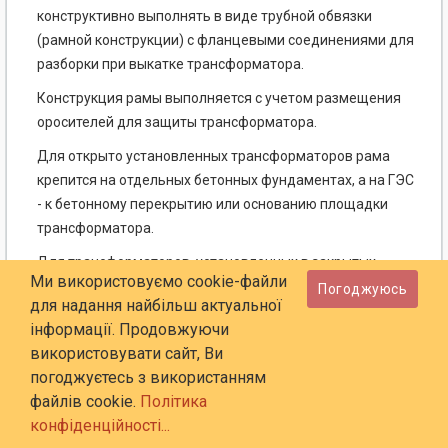
конструктивно выполнять в виде трубной обвязки
(рамной конструкции) с фланцевыми соединениями для
разборки при выкатке трансформатора.
Конструкция рамы выполняется с учетом размещения
оросителей для защиты трансформатора.
Для открыто установленных трансформаторов рама
крепится на отдельных бетонных фундаментах, а на ГЭС
- к бетонному перекрытию или основанию площадки
трансформатора.
Для трансформаторов, установленных в закрытых
Ми використовуємо cookie-файли
помещениях, при проектировании системы
Погоджуюсь
для надання найбільш актуальної
распределительных трубопроводов следует учитывать
інформації. Продовжуючи
возможность трассировки распределительных
використовувати сайт, Ви
трубопроводов с креплением на стенах и потолке.
погоджуєтесь з використанням
2.24. Трубная обвязка трансформатора
файлів cookie.
Політика
распределительными трубопроводами и расстановка на
конфіденційності...
них оросителей должны учитывать минимальные