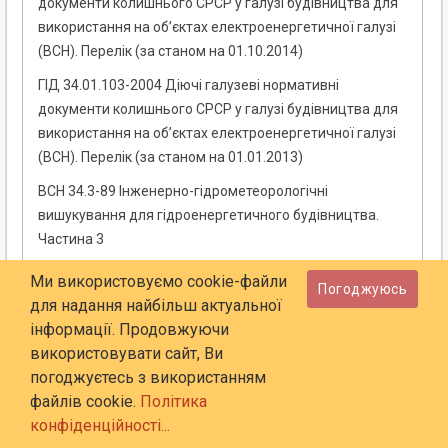
документи колишнього СРСР у галузі будівництва для
використання на об’єктах електроенергетичної галузі
(ВСН). Перелік (за станом на 01.10.2014)
ГІД 34.01.103-2004 Діючі галузеві нормативні
документи колишнього СРСР у галузі будівництва для
використання на об’єктах електроенергетичної галузі
(ВСН). Перелік (за станом на 01.01.2013)
ВСН 34.3-89 Інженерно-гідрометеорологічні
вишукування для гідроенергетичного будівництва.
Частина 3
ВСН 34.2-88 Інженерно-геологічні вишукування для
Ми використовуємо cookie-файли
Погоджуюсь
гідроенергетичних споруд. Частина 2
для надання найбільш актуальної
інформації. Продовжуючи
ВСН 011-67 Інструкція з організації і роботи
використовувати сайт, Ви
будівельних лабораторій бетону і будівельних
погоджуєтесь з використанням
матеріалів
файлів cookie.
Політика
ВСН 011-67 Штати будівельних лабораторій бетону на
конфіденційності...
гідротехнічних будівництвах і перелік нормативних