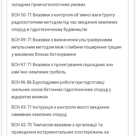
складних гірничогеологічних умовах
ВСН 50-71 Вказівки з контроля об`ємної ваги ґрунту
радіоізотопним методом під час зведення земляних
споруд в гідротехнічному будівництві
ВСН 49-71 Вказівки з визначення ультразвуковим
імпульсним методом меж і глибини поширення тріщин
у масивних блоках бетонування
ВСН 47-71 Вказівки з проектування пішохідних зон
кам`яно-земляних гребель
ВСН 46-86 Буропідривні роботи при підготовці
скельних основ бетонних гідротехнічних споруд у
відкритих виїмках
ВСН 43-71 Інструкція з контроля якості зведення
намивних земляних споруд
ВСН 42-70 Тимчасові вказівки з організації та
проведення інструментальних спостережень за