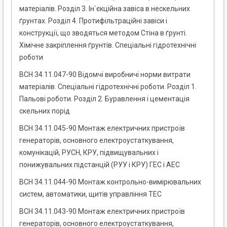
матеріалів. Розділ 3. Ін`єкційна завіса в нескельних
ґрунтах. Розділ 4. Протифільтраційні завіси і
конструкції, що зводяться методом Стіна в ґрунті.
Хімічне закріплення ґрунтів. Спеціальні гідротехнічні
роботи
ВСН 34.11.047-90 Відомчі виробничі норми витрати
матеріалів. Спеціальні гідротехнічні роботи. Розділ 1.
Пальові роботи. Розділ 2. Буравлення і цементація
скельних порід
ВСН 34.11.045-90 Монтаж електричних пристроїв
генераторів, основного електроустаткування,
комунікацій, РУСН, КРУ, підвищувальних і
понижувальних підстанцій (РУУ і КРУ) ГЕС і АЕС
ВСН 34.11.044-90 Монтаж контрольно-вимірювальних
систем, автоматики, щитів управління ТЕС
ВСН 34.11.043-90 Монтаж електричних пристроїв
генераторів, основного електроустаткування,