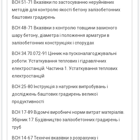
ВСН 51-71 Вказівки по застосуванню неруйнівних
методів для контролю якості бетону залізобетонних
баштових градирень
ВСН 48-71 Вказівки з контролю товщини захисного
шару бетону, діаметра і положення арматури в
залізобетонних конструкціях і спорудах
ВСН 34.70.072-91 Цінник на пусконалагоджувальні
роботи. Устаткування теплових і гідравлічних
електростанцій. Частина 1. Устаткування теплових
електростанцій
ВСН 25-80 Інструкція з натурних випробувань і
досліджень баштових градирень великої
продуктивності
ВСН 17-89 Відомчі виробничі норми витрат матеріалів.
Збірник 17. Будівництво залізобетонних градирень і
труб
ВСН 14-67 Технічні вказівки з розрахунку і