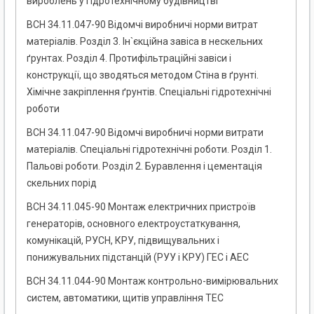
вироблень у гідротехнічному будівництві
ВСН 34.11.047-90 Відомчі виробничі норми витрат
матеріалів. Розділ 3. Ін`єкційна завіса в нескельних
ґрунтах. Розділ 4. Протифільтраційні завіси і
конструкції, що зводяться методом Стіна в ґрунті.
Хімічне закріплення ґрунтів. Спеціальні гідротехнічні
роботи
ВСН 34.11.047-90 Відомчі виробничі норми витрати
матеріалів. Спеціальні гідротехнічні роботи. Розділ 1.
Пальові роботи. Розділ 2. Буравлення і цементація
скельних порід
ВСН 34.11.045-90 Монтаж електричних пристроїв
генераторів, основного електроустаткування,
комунікацій, РУСН, КРУ, підвищувальних і
понижувальних підстанцій (РУУ і КРУ) ГЕС і АЕС
ВСН 34.11.044-90 Монтаж контрольно-вимірювальних
систем, автоматики, щитів управління ТЕС