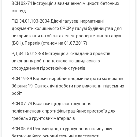
ВСН 02-74 Інструкція з визначення міцності бетонних
споруд
ГІД 34.01.103-2004 Діючі галузеві нормативні
документи колишнього СРСР у галузі будівництва для
використання на об’єктах електроенергетичної галузі
(ВСН). Перелік (станом на 01.07.2017)
РД 34.15.012-88 Інструкція зі складання проектів
виконання робіт на технологію швидкісного
спорудження гідротехнічних тунелів
ВСН 19-89 Відомчі виробничі норми витрати матеріалів.
Збірник 19. Сантехнічні роботи при виконанні підземних
робіт
ВСН 07-74 Вказівки щодо застосування
поліетиленових протифільтраційних пристроїв для
гребель з ґрунтових матеріалів
ВСН 05-64 Рекомендації з урахування впливу віку
бетону на його основні технічні властивості