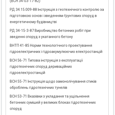
(ВСН 34-03-17-82)
РД 34.15.009-88 Інструкція з геотехнічного контролю за
підготовкою основ і зведенням ґрунтових споруд в
енергетичному будівництві
РД 34-15-3-87 Виробництво бетонних робіт при
зведенні споруд з укатанного бетону
ВНТП 41-85 Норми технологічного проектування
гідроелектричних і гідроакумулюючих електростанцій
ВСН 56-71 Типова інструкція з експлуатації
гідротехнічних споруд дериваційних
гідроелектростанцій
ВСН 55-71 Інструкція щодо замонолічування стиків
оброблень гідротехнічних тунелів
ВСН 53-71 Вказівки з укладання та ущільнення
бетонних сумішей у великих блоках гідротехнічних
споруд