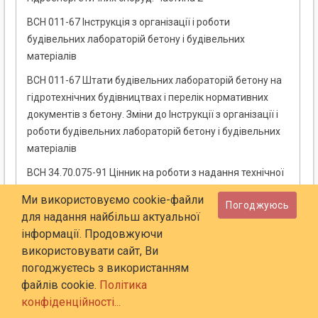
ВСН 011-67 Інструкція з організації і роботи
будівельних лабораторій бетону і будівельних
матеріалів
ВСН 011-67 Штати будівельних лабораторій бетону на
гідротехнічних будівництвах і перелік нормативних
документів з бетону. Зміни до Інструкції з організації і
роботи будівельних лабораторій бетону і будівельних
матеріалів
ВСН 34.70.075-91 Цінник на роботи з надання технічної
допомоги при введенні в експлуатацію
Ми використовуємо cookie-файли
Погоджуюсь
енергопідприємств. Частина 2. Розділи 9-16
для надання найбільш актуальної
ВСН 34.70.075-91 Цінник на роботи з надання технічної
інформації. Продовжуючи
допомоги при введенні в експлуатацію
використовувати сайт, Ви
енергопідприємств. Частина 1. Розділи 1-8
погоджуєтесь з використанням
файлів cookie.
Політика
ВСН 49-86 Проектування тимчасового кріплення
конфіденційності...
гідротехнічних тунелів