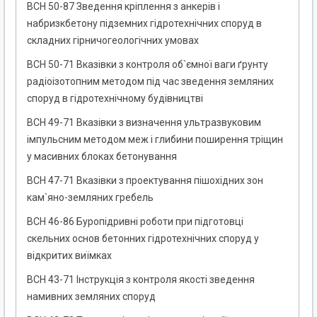
ВСН 50-87 Зведення кріплення з анкерів і
набризкбетону підземних гідротехнічних споруд в
складних гірничогеологічних умовах
ВСН 50-71 Вказівки з контроля об`ємної ваги ґрунту
радіоізотопним методом під час зведення земляних
споруд в гідротехнічному будівництві
ВСН 49-71 Вказівки з визначення ультразвуковим
імпульсним методом меж і глибини поширення тріщин
у масивних блоках бетонування
ВСН 47-71 Вказівки з проектування пішохідних зон
кам`яно-земляних гребель
ВСН 46-86 Буропідривні роботи при підготовці
скельних основ бетонних гідротехнічних споруд у
відкритих виїмках
ВСН 43-71 Інструкція з контроля якості зведення
намивних земляних споруд