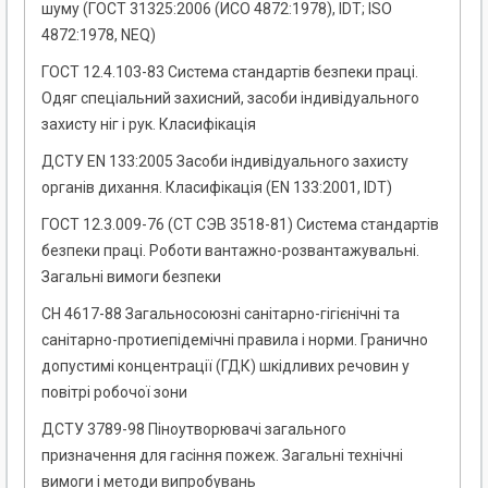
шуму (ГОСТ 31325:2006 (ИСО 4872:1978), ІDT; ІSO
4872:1978, NEQ)
ГОСТ 12.4.103-83 Система стандартів безпеки праці.
Одяг спеціальний захисний, засоби індивідуального
захисту ніг і рук. Класифікація
ДСТУ EN 133:2005 Засоби індивідуального захисту
органів дихання. Класифікація (EN 133:2001, IDТ)
ГОСТ 12.3.009-76 (СТ СЭВ 3518-81) Система стандартів
безпеки праці. Роботи вантажно-розвантажувальні.
Загальні вимоги безпеки
СН 4617-88 Загальносоюзні санітарно-гігієнічні та
санітарно-протиепідемічні правила і норми. Гранично
допустимі концентрації (ГДК) шкідливих речовин у
повітрі робочої зони
ДСТУ 3789-98 Піноутворювачі загального
призначення для гасіння пожеж. Загальні технічні
вимоги і методи випробувань