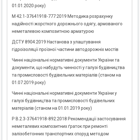
01.01.2020 року)
М 42.1-37641918-777:2019 Методика розрахунку
надійності жорсткого дорожнього одягу, армованого
неметалевою композитною арматурою
ДСТУ 8904:2019 Настанова з улаштування
гідроізоляції проїзної частини автодорожніх мостів
Чинні національні нормативні документи України та
документи, що набудуть чинності у галузі будівництва
та промисловості будівельних матеріалів (станом на
01.07.2019 року)
Чинні національні нормативні документи України у
галузі будівництва та промисловості будівельних
матеріалів (станом на 01.01.2019 року)
Р В.2.3-37641918-892:2018 Рекомендації застосування
неметалевих композитних ґраток при ремонті
залізобетонних транспортних споруд методом