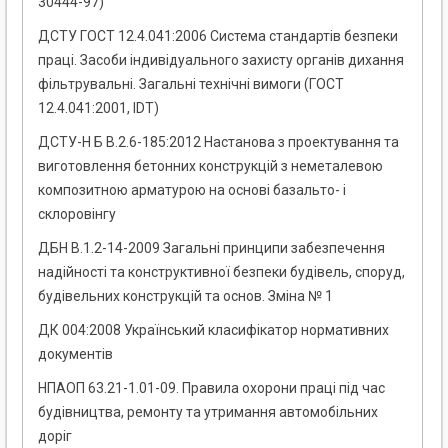
30444-97)
ДСТУ ГОСТ 12.4.041:2006 Система стандартів безпеки
праці. Засоби індивідуального захисту органів дихання
фільтрувальні. Загальні технічні вимоги (ГОСТ
12.4.041:2001, IDT)
ДСТУ-Н Б В.2.6-185:2012 Настанова з проектування та
виготовлення бетонних конструкцій з неметалевою
композитною арматурою на основі базальто- і
склоровінгу
ДБН В.1.2-14-2009 Загальні принципи забезпечення
надійності та конструктивної безпеки будівель, споруд,
будівельних конструкцій та основ. Зміна № 1
ДК 004:2008 Український класифікатор нормативних
документів
НПАОП 63.21-1.01-09. Правила охорони праці під час
будівництва, ремонту та утримання автомобільних
доріг