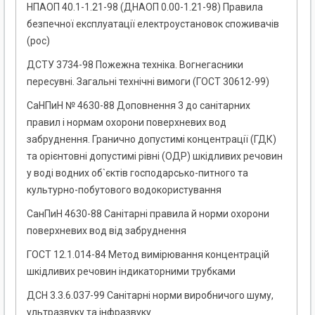
НПАОП 40.1-1.21-98 (ДНАОП 0.00-1.21-98) Правила
безпечної експлуатації електроустановок споживачів
(рос)
ДСТУ 3734-98 Пожежна техніка. Вогнегасники
пересувні. Загальні технічні вимоги (ГОСТ 30612-99)
СаНПиН № 4630-88 Доповнення 3 до санітарних
правил і нормам охорони поверхневих вод
забруднення. Гранично допустимі концентрації (ГДК)
та орієнтовні допустимі рівні (ОДР) шкідливих речовин
у воді водних об`єктів господарсько-питного та
культурно-побутового водокористування
СанПиН 4630-88 Санітарні правила й норми охорони
поверхневих вод від забруднення
ГОСТ 12.1.014-84 Метод вимірювання концентрацій
шкідливих речовин індикаторними трубками
ДСН 3.3.6.037-99 Санітарні норми виробничого шуму,
ультразвуку та інфразвуку