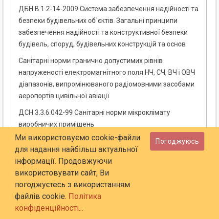
ДБН В.1.2-14-2009 Система забезпечення надійності та
безпеки будівельних об`єктів. Загальні принципи
забезпечення надійності та конструктивної безпеки
будівель, споруд, будівельних конструкцій та основ
Санітарні норми гранично допустимих рівнів
напруженості електромагнітного поля НЧ, СЧ, ВЧ і ОВЧ
діапазонів, випромінюваного радіомовними засобами
аеропортів цивільної авіації
ДСН 3.3.6.042-99 Санітарні норми мікроклімату
виробничих приміщень
Ми використовуємо cookie-файли
ГОСТ 12.1.016-79 ССБТ. Повітря робочої зони. Вимоги
Погоджуюсь
для надання найбільш актуальної
до методик вимірювання концентрацій шкідливих
інформації. Продовжуючи
речовин
використовувати сайт, Ви
ДБН В.2.3-14:2006 Споруди транспорту. Мости та труби.
погоджуєтесь з використанням
Правила проектування
файлів cookie.
Політика
конфіденційності...
ДСН 3.3.6.039-99 Державні санітарні норми виробничої