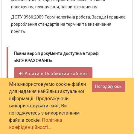
положення, позначення, назви та значення
ДСТУ 3966:2009 Термінологічна робота. Засади і правила
розроблення стандартів на терміни та визначення
понять.
Повна версія документа доступна в тарифі
«ВСЕ ВРАХОВАНО».
Увійти в
Особистий
кабінет
Ми використовуємо cookie-файли
Погоджуюсь
Детальніше про тарифи
для надання найбільш актуальної
інформації. Продовжуючи
використовувати сайт, Ви
погоджуєтесь з використанням
файлів cookie.
Політика
конфіденційності...