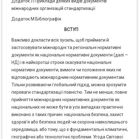
Додаток Л Приклади деяких видів документів
міжнародних організацій стандартизації
Додаток М Бібліографія
ВСТУП
Важливо докласти всіх зусиль, щоб приймати й
застосовувати міжнародні та регіональні нормативні
документи як національні нормативні документи (далі —
НД) і в найкоротші строки скасувати національні
нормативні документи, вимоги чи положення яких не
відповідають міжнародним нормативним документам.
Тільки розвиваючи глобальний підхід, можна зрозуміти
переваги стандартизації повністю. Тим не менше, повне
прийняття міжнародних нормативних документів як
національних не може бути в усіх випадках практично
виконано з таких причин: національна безпека, захист
здоров’я або безпека людей чи охорона навколишнього
середовища, або тому, що є фундаментальні кліматичні,
географічні або технологічні проблеми. Угода Світової