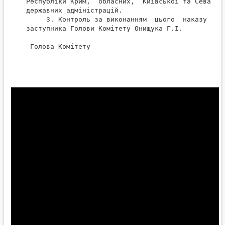
Республіки Крим,  обласних,  Київської та Севастоп
державних адміністрацій.

     3. Контроль за виконанням  цього  наказу покл
заступника Голови Комітету Онищука Г.І.

 Голова Комітету                                  