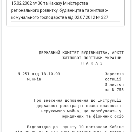
15.02.2002 № 36 та Наказу Міністерства
регіонального розвитку, будівництва та житлово-
комунального господарства від 02.07.2012 № 327
          ДЕРЖАВНИЙ КОМІТЕТ БУДІВНИЦТВА, АРХІТЕКТУ
                    ЖИТЛОВОЇ ПОЛІТИКИ УКРАЇНИ

                            Н А К А З

 N 251 від 18.10.99                   Зареєстрован
     м.Київ                           юстиції Укра
                                      3 листопада 
                                      за N 755/404
        Про внесення доповнення до Інструкції про 
         державної реєстрації права власності на о
           нерухомого майна, що перебувають у влас
                    юридичних та фізичних осіб

     Відповідно до  пункту 10 постанови Кабінету М