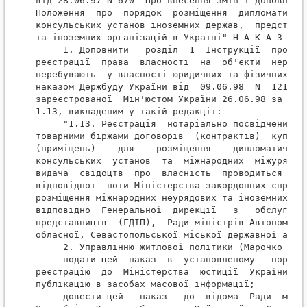
від 28.06.97 N 670 "Про внесення змін і доповнень 
Положення  про  порядок  розміщення  дипломатичних
консульських установ іноземних держав,  представни
та іноземних організацій в Україні" Н А К А З У Ю:
     1. Доповнити   
розділ  1  Інструкції  про  по
реєстрації  права  власності  на  об'єкти  нерухом
перебувають  у власності юридичних та фізичних осі
наказом Держбуду України від  09.06.98  N  121    
зареєстрованої  Мін'юстом України 26.06.98 за N 39
1.13, викладеним у такій редакції:

     "1.13. Реєстрація  нотаріально посвідчених аб
товарними біржами договорів  (контрактів)  купівлі
(приміщень)    для    розміщення    дипломатичних 
консульських  установ  та  міжнародних  міжурядови
видача  свідоцтв  про  власність  проводиться  лиш
відповідної  ноти Міністерства закордонних справ  
розміщення міжнародних неурядових та іноземних орг
відповідно  Генеральної  дирекції   з   обслуговув
представництв  (ГДІП),  Ради міністрів Автономної 
обласної, Севастопольської міської державної адмін
     2. Управлінню житлової політики (Марочко В.Г.
     подати цей  наказ  в  установленому   порядку
реєстрацію  до  Міністерства  юстиції  України та 
публікацію в засобах масової інформації;

     довести цей   наказ   до  відома  Ради  мініс