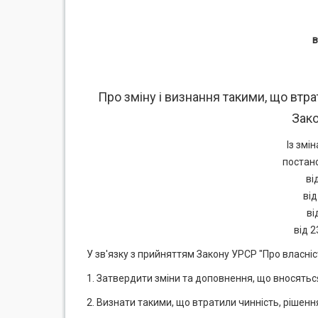
в
Про зміну і визнання такими, що втра
Зако
Із змі
постано
ві
від
ві
від 
У зв'язку з прийняттям Закону УРСР "Про власніс
1. Затвердити зміни та доповнення, що вносятьс
2. Визнати такими, що втратили чинність, рішенн