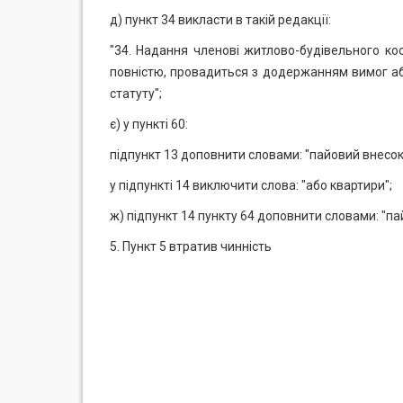
д) пункт 34 викласти в такій редакції:
"34. Надання членові житлово-будівельного ко
повністю, провадиться з додержанням вимог абз
статуту";
є) у пункті 60:
підпункт 13 доповнити словами: "пайовий внесок 
у підпункті 14 виключити слова: "або квартири";
ж) підпункт 14 пункту 64 доповнити словами: "па
5. Пункт 5 втратив чинність