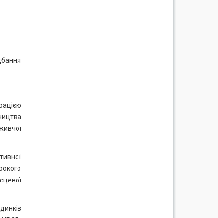
дбання
ерацією
ництва
живчої
ативної
ирокого
сцевої
удинків