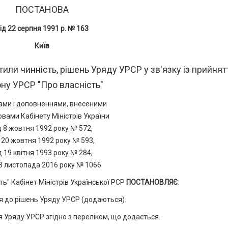
ПОСТАНОВА
ід 22 серпня 1991 р. № 163
Київ
тили чинність, рішень Уряду УРСР у зв'язку із прийня
ну УРСР "Про власність"
нами і доповненнями, внесеними
вами Кабінету Міністрів України
д 8 жовтня 1992 року № 572,
 20 жовтня 1992 року № 593,
д 19 квітня 1993 року № 284,
23 листопада 2016 року № 1066
ть" Кабінет Міністрів Української РСР
ПОСТАНОВЛЯЄ
:
я до рішень Уряду УРСР (додаються).
я Уряду УРСР згідно з переліком, що додається.