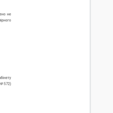
ено не
мірного
абінету
 № 572)