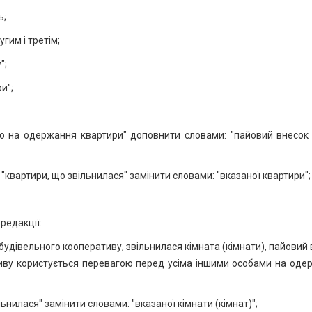
ь;
гим і третім;
";
и";
во на одержання квартири" доповнити словами: "пайовий внесок 
 "квартири, що звільнилася" замінити словами: "вказаної квартири";
редакції:
будівельного кооперативу, звільнилася кімната (кімнати), пайовий
тиву користується перевагою перед усіма іншими особами на оде
льнилася" замінити словами: "вказаної кімнати (кімнат)";