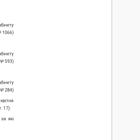
абінету
№ 1066)
абінету
 № 593)
абінету
 № 284)
 квітня
. 17):
 за які