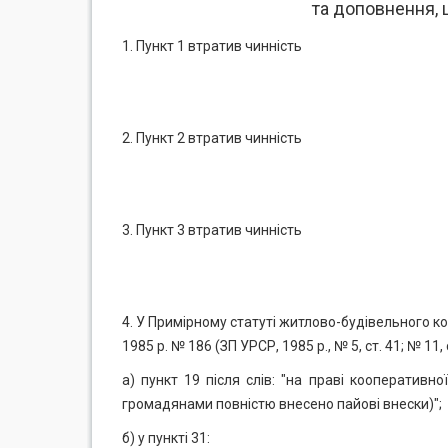
та доповнення,
1. Пункт 1 втратив чинність
2. Пункт 2 втратив чинність
3. Пункт 3 втратив чинність
4. У Примірному статуті житлово-будівельного к
1985 р. № 186 (ЗП УРСР, 1985 р., № 5, ст. 41; № 11, ст.
а) пункт 19 після слів: "на праві кооперативно
громадянами повністю внесено пайові внески)";
б) у пункті 31: