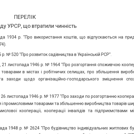
ПЕРЕЛІК
ду УРСР, що втратили чинність
да 1934 р. "Про використання коштів, що відпускаються на при
74).
 р. № 520 "Про розвиток садівництва в Українській РСР".
від 21 листопада 1946 р. № 1964 "Про розгортання споживчою кооп
 товарами в містах і робітничих селищах, про збільшення вироб
а заходи щодо організаційно-господарського зміцнення спо
ід 26 листопада 1946 р. № 1977 "Про заходи по розгортанню коопер
ом і промисловими товарами та збільшенню виробництва товарів ш
ислової кооперації, кооперації інвалідів та підприємствами мі
пада 1948 р. № 2624 "Про будівництво індивідуальних житлових б