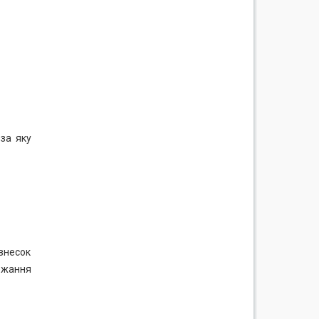
за яку
 внесок
ржання