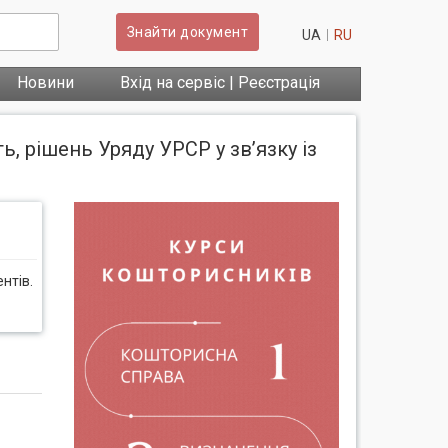
Знайти документ
UA
RU
Новини
Вхід на сервіс | Реєстрація
ь, рішень Уряду УРСР у зв’язку із
нтів.