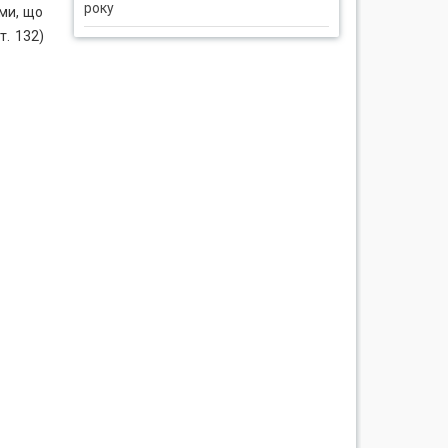
року
ими, що
т. 132)