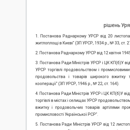
рішень Уря
1. Постанова Раднаркому УРСР від 20 листопа
житлоплощі в Києві" (ЗП УРСР, 1934 р., № 33, ст. 2
2. Постанова Раднаркому УРСР від 12 квітня 1945
3. Постанова Ради Міністрів УРСР і ЦК КП(б)У 
УРСР торгівлі продовольством і промисловими
продовольства і товарів широкого вжитку т
кооперації" (ЗП УРСР, 1946 р., № 22, ст. 164).
4. Постанова Ради Міністрів УРСР і ЦК КП(б)У в
торгівлі в містах і селищах УРСР продовольств
вжитку і продовольчих товарів артілями пром
промисловості Української РСР".
5. Постанова Ради Міністрів УРСР від 12 листо