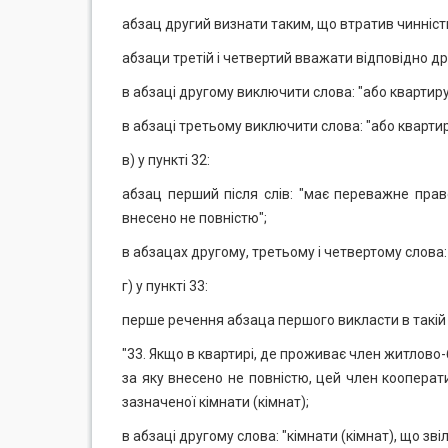
абзац другий визнати таким, що втратив чинніст
абзаци третій і четвертий вважати відповідно дру
в абзаці другому виключити слова: "або квартиру
в абзаці третьому виключити слова: "або квартир
в) у пункті 32:
абзац перший після слів: "має переважне пра
внесено не повністю";
в абзацах другому, третьому і четвертому слова:
г) у пункті 33:
перше речення абзаца першого викласти в такій 
"33. Якщо в квартирі, де проживає член житлово-
за яку внесено не повністю, цей член коопера
зазначеної кімнати (кімнат);
в абзаці другому слова: "кімнати (кімнат), що зві