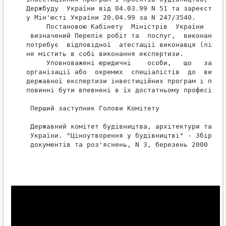
Держбуду  України від 04.03.99 N 51 та зареєстрова
у Мін'юсті України 20.04.99 за N 247/3540.

     Постановою Кабінету  Міністрів  України  від 
 визначений Перелік робіт та  послуг,  виконання  
потребує  відповідної  атестації виконавця (ліценз
не містить в собі виконання експертизи.

     Уповноважені юридичні    особи,   що   залуча
організації або  окремих  спеціалістів  до  викона
державної експертизи інвестиційних програм і проек
повинні бути впевнені в їх достатньому професійном
 Перший заступник Голови Комітету                 
 Державний комітет будівництва, архітектури та жит
 України. "Ціноутворення у будівництві" - Збірник 
 документів та роз'яснень, N 3, березень 2000 р., 