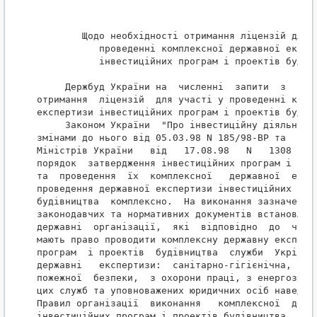
        Щодо необхідності отримання ліцензій для у
           проведенні комплексної державної експер
           інвестиційних програм і проектів будівн
     Держбуд України на  численні  запити  з  пита
отримання  ліцензій  для участі у проведенні компл
експертизи інвестиційних програм і проектів будівн
     Законом України  "Про інвестиційну діяльність
змінами до нього від 05.03.98 N 185/98-ВР та  пост
Міністрів України   від   17.08.98   N   1308   "П
порядок  затвердження інвестиційних програм і прое
та  проведення  їх  комплексної   державної  експе
проведення державної експертизи інвестиційних  про
будівництва  комплексно.  На виконання зазначеної 
законодавчих та нормативних документів встановлені
державні  організації,  які  відповідно  до  чинно
мають право проводити комплексну державну експерти
програм  і проектів  будівництва  служби  Укрінвес
державні   експертизи:  санітарно-гігієнічна,   ек
пожежної  безпеки,  з охорони праці, з енергозбере
цих служб та уповноважених юридичних осіб наведені
Правил організації  виконання   комплексної  держа
інвестиційних програм і проектів будівництва, затв