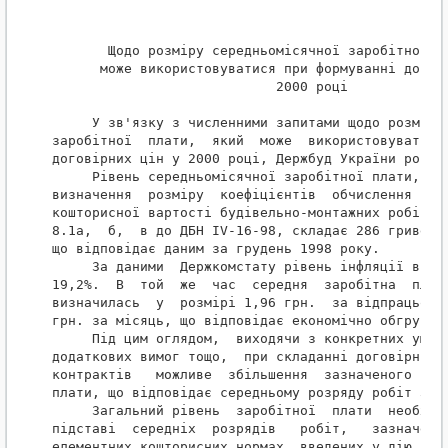
       Щодо розміру середньомісячної заробітної пл
      може використовуватися при формуванні догові
                            2000 році

     У зв'язку з численними запитами щодо розміру 
заробітної  плати,  який  може  використовуватися 
договірних цін у 2000 році, Держбуд України роз'яс
     Рівень середньомісячної заробітної плати, пок
визначення  розміру  коефіцієнтів  обчислення надб
кошторисної вартості будівельно-монтажних робіт  д
8.1а,  б,  в до ДБН IV-16-98, складає 286 гривень,
що відповідає даним за грудень 1998 року.

     За даними  Держкомстату рівень інфляції в 199
19,2%.  В  той  же  час  середня  заробітна  плата
визначилась  у  розмірі 1,96 грн.  за відпрацьован
грн. за місяць, що відповідає економічно обгрунтов
     Під цим оглядом,  виходячи з конкретних умов 
додаткових вимог тощо,  при складанні договірних ц
контрактів   можливе  збільшення  зазначеного  роз
плати, що відповідає середньому розряду робіт 3,8.
     Загальний рівень  заробітної  плати  необхідн
підставі  середніх  розрядів   робіт,   зазначених
елементних кошторисних нормах, введених у дію з 1 