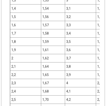
1,3
1,53
3
1,77
1,4
1,54
3,1
1,79
1,5
1,56
3,2
1,82
1,6
1,57
3,3
1,84
1,7
1,58
3,4
1,86
1,8
1,59
3,5
1,89
1,9
1,61
3,6
1,91
2
1,62
3,7
1,93
2,1
1,64
3,8
1,96
2,2
1,65
3,9
1,98
2,3
1,67
4
2,00
2,4
1,68
4,1
2,03
2,5
1,70
4,2
2,06