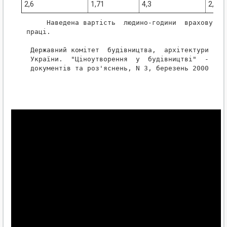
2,6
1,71
4,3
2,09
     Наведена вартість  людино-години  враховує  н
праці.

 Державний комітет  будівництва,  архітектури та ж
 України.  "Ціноутворення  у  будівництві"  -  Збі
 документів та роз'яснень, N 3, березень 2000 р., 