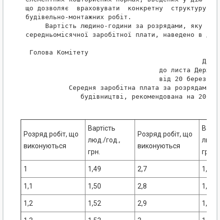
що дозволяє  враховувати  конкретну  структуру  ви
будівельно-монтажних робіт.

     Вартість людино-години за розрядами, яку визн
середньомісячної заробітної плати, наведено в дода
 Голова Комітету                                  
                                             Додат
                                  до листа Держбуд
                                  від 20 березня 2
           Середня заробітна плата за розрядами ро
              будівництві, рекомендована на 2000 р
Вартість
Варті
Розряд робіт, що
Розряд робіт, що
люд./год.,
люд./
виконуються
виконуються
грн.
грн.
1
1,49
2,7
1,73
1,1
1,50
2,8
1,74
1,2
1,52
2,9
1,76