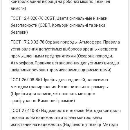
контролювання вібрації на робочих місцях. Технічні
вимоги)
ГОСТ 12.4.026-76 ССБТ. Цвета сигнальные и знаки
безопасности (ССБП. Кольори сигнальні та знаки
безпеки)
ГОСТ 17.2.3.02-78 Охрана природы. Атмосфера. Правила
установления допустимых выбросов вредных веществ
промышленными предприятиями (Охорона природи.
Атмосфера. Правила встановлення допустимих викидів
шкідливих речовин промисловими підприємствами)
ГОСТ 26.008-85 Шрифты для надписей, наносимых
методом гравирования. Исполнительные размеры
(Шрифти для написів, які наносять методом
гравірування. Виконавчі розміри)
ГОСТ 27.410-87 Надежность в технике. Методы контроля
показателей надежности и планы контрольных
испытаний на надежность (Надійність у техніці. Методи