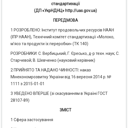
стандартизації
(ДП «УкрНДНЦ» http://uas.gov.ua)
ПЕРЕДМОВА
1 РОЗРОБЛЕНО: Інститут продовольчих ресурсів НААН
(ІПР НААН), Технічний комітет стандартизації «Молоко,
м’ясо та продукти їх переробки» (ТК 140)
РОЗРОБНИКИ: С. Вербицький; Г. Єресько, д-р техн. наук; С.
Старчевой; В. Шевченко (науковий керівник)
2 ПРИЙНЯТО ТА НАДАНО ЧИННОСТІ: наказ
Мінекономрозвитку України від 16 вересня 2014 р. №
1111 з 2015-01-01
3 УВЕДЕНО ВПЕРШЕ (зі скасуванням в Україні ГОСТ
28107-89)
ЗМІСТ
1 Сфера застосування