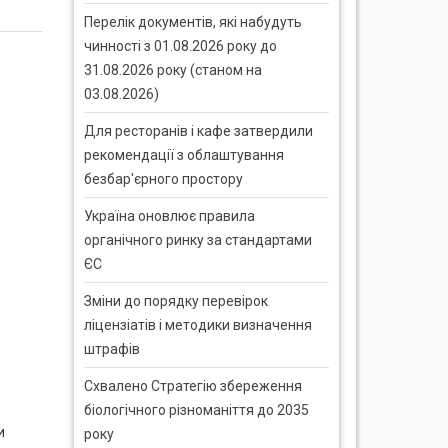
Перелік документів, які набудуть
чинності з 01.08.2026 року до
31.08.2026 року (станом на
03.08.2026)
Для ресторанів і кафе затвердили
рекомендації з облаштування
безбар'єрного простору
Україна оновлює правила
органічного ринку за стандартами
ЄС
Зміни до порядку перевірок
ліцензіатів і методики визначення
штрафів
Схвалено Стратегію збереження
біологічного різноманіття до 2035
и
року