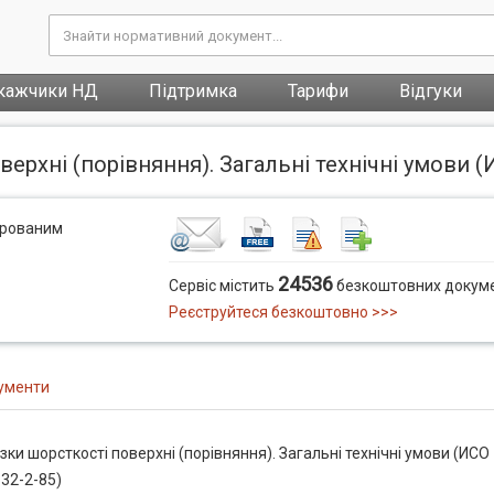
кажчики НД
Підтримка
Тарифи
Відгуки
ерхні (порівняння). Загальні технічні умови (
трованим
24536
Сервіс містить
безкоштовних докуме
Реєструйтеся безкоштовно >>>
ументи
ки шорсткості поверхні (порівняння). Загальні технічні умови (ИСО
32-2-85)