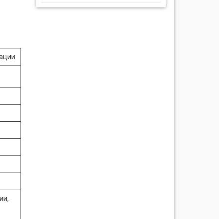
зации
ии,