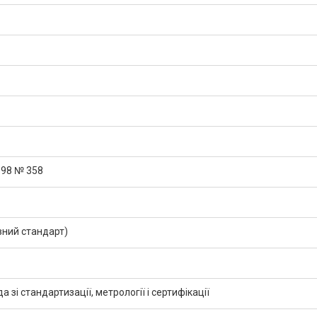
998 № 358
ний стандарт)
зі стандартизації, метрології і сертифікації