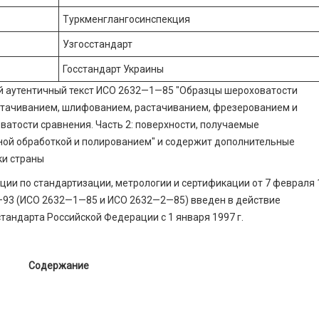
Туркменглангосинспекция
Узгосстандарт
Госстандарт Украины
й аутентичный текст ИСО 2632—1—85 "Образцы шероховатости
обтачиванием, шлифованием, растачиванием, фрезерованием и
ватости сравнения. Часть 2: поверхности, получаемые
ной обработкой и полированием" и содержит дополнительные
ки страны
ии по стандартизации, метрологии и сертификации от 7 февраля 1
93 (ИСО 2632—1—85 и ИСО 2632—2—85) введен в действие
тандарта Российской Федерации с 1 января 1997 г.
Содержание