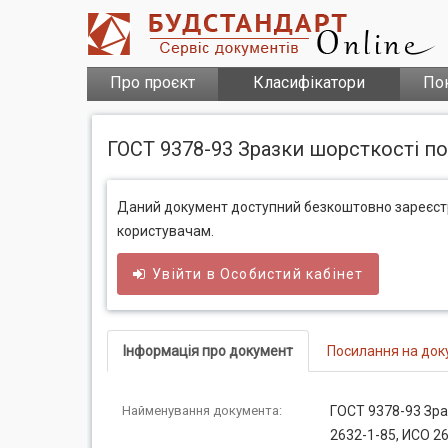
Про проєкт
Класифікатори
По
ГОСТ 9378-93 Зразки шорсткості пов
Даний документ доступний безкоштовно зареєс
користувачам.
Увійти в
Особистий
кабінет
Інформація про документ
Посилання на док
Найменування документа:
ГОСТ 9378-93 Зраз
2632-1-85, ИСО 26