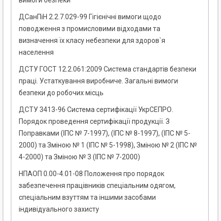
вимоги безпеки
ДСанПіН 2.2.7.029-99 Гігієнічні вимоги щодо
поводження з промисловими відходами та
визначення їх класу небезпеки для здоров`я
населення
ДСТУ ГОСТ 12.2.061:2009 Система стандартів безпеки
праці. Устаткування виробниче. Загальні вимоги
безпеки до робочих місць
ДСТУ 3413-96 Система сертифікації УкрСЕПРО.
Порядок проведення сертифікації продукції. З
Поправками (ІПС № 7-1997), (ІПС № 8-1997), (ІПС № 5-
2000) та Зміною № 1 (ІПС № 5-1998), Зміною № 2 (ІПС №
4-2000) та Зміною № 3 (ІПС № 7-2000)
НПАОП 0.00-4.01-08 Положення про порядок
забезпечення працівників спеціальним одягом,
спеціальним взуттям та іншими засобами
індивідуального захисту