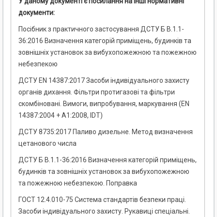
У даному документі є посилання на інші нормативні
документи:
Посібник з практичного застосування ДСТУ Б В.1.1-
36:2016 Визначення категорій приміщень, будинків та
зовнішніх установок за вибухопожежною та пожежною
небезпекою
ДСТУ EN 14387:2017 Засоби індивідуального захисту
органів дихання. Фільтри протигазові та фільтри
скомбіновані. Вимоги, випробування, маркування (EN
14387:2004 + A1:2008, IDT)
ДСТУ 8735:2017 Паливо дизельне. Метод визначення
цетанового числа
ДСТУ Б В.1.1-36:2016 Визначення категорій приміщень,
будинків та зовнішніх установок за вибухопожежною
та пожежною небезпекою. Поправка
ГОСТ 12.4.010-75 Система стандартів безпеки праці.
Засоби індивідуального захисту. Рукавиці спеціальні.