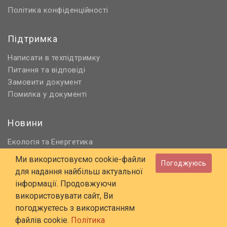
Політика конфіденційності
Підтримка
Написати в техпідтримку
Питання та відповіді
Замовити документ
Помилка у документі
Новини
Екологія
Енергетика
та
Нормативне регулювання
Ми використовуємо cookie-файли
Погоджуюсь
Будівництво та проєктування
для надання найбільш актуальної
Охорона праці та ПБ
інформації. Продовжуючи
використовувати сайт, Ви
© 2006 - 2026 Всі права захищені
погоджуєтесь з використанням
E-mail:
online@budstandart.com
файлів cookie.
Політика