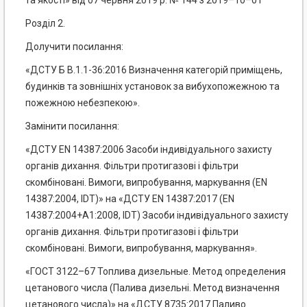
та якості» від 07 червня 2019 р. № 144 з 2019–10–01
Розділ 2.
Долучити посилання:
«ДСТУ Б В.1.1-36:2016 Визначення категорій приміщень,
будинків та зовнішніх установок за вибухопожежною та
пожежною небезпекою».
Замінити посилання:
«ДСТУ EN 14387:2006 Засоби індивідуального захисту
органів дихання. Фільтри протигазові і фільтри
скомбіновані. Вимоги, випробування, маркування (EN
14387:2004, IDT)» на «ДСТУ EN 14387:2017 (EN
14387:2004+А1:2008, IDT) Засоби індивідуального захисту
органів дихання. Фільтри протигазові і фільтри
скомбіновані. Вимоги, випробування, маркування».
«ГОСТ 3122–67 Топлива дизельные. Метод определения
цетанового числа (Палива дизельні. Метод визначення
цетанового числа)» на «ДСТУ 8735:2017 Паливо