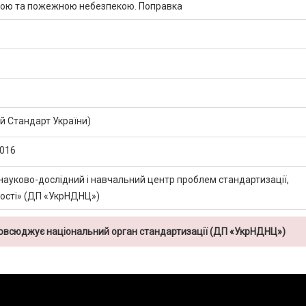
ою та пожежною небезпекою. Поправка
 Стандарт України)
2016
науково-дослідний і навчальний центр проблем стандартизації,
кості» (ДП «УкрНДНЦ»)
повсюджує національний орган стандартизації (ДП «УкрНДНЦ»)