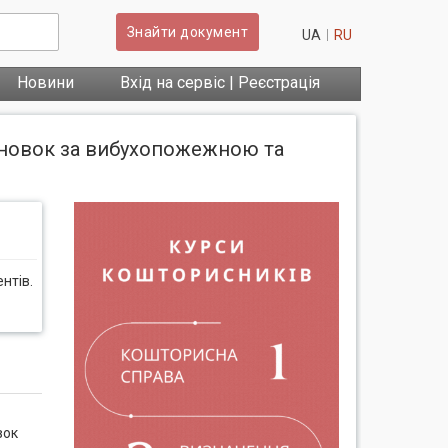
Знайти документ
UA
RU
Новини
Вхід на сервіс | Реєстрація
тановок за вибухопожежною та
нтів.
вок