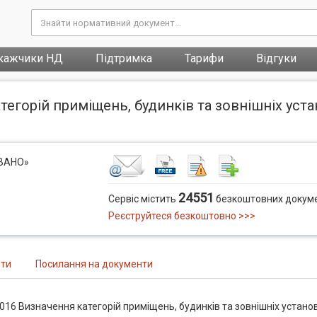
кажчики НД
Підтримка
Тарифи
Відгуки
атегорій приміщень, будинків та зовнішніх ус
ОВАНО»
24551
Сервіс містить
безкоштовних докуме
Реєструйтеся безкоштовно >>>
нти
Посилання на документи
016 Визначення категорій приміщень, будинків та зовнішніх устано