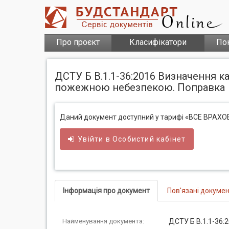
Про проєкт
Класифікатори
По
ДСТУ Б В.1.1-36:2016 Визначення к
пожежною небезпекою. Поправка
Даний документ доступний у тарифі «ВСЕ ВРАХ
Увійти в
Особистий
кабінет
Інформація про документ
Пов'язані докуме
Найменування документа:
ДСТУ Б В.1.1-36:2