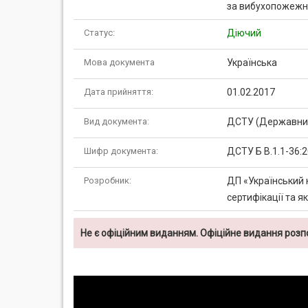
за вибухопожежн
Статус:
Діючий
Мова документа
Українська
Дата прийняття:
01.02.2017
Вид документа:
ДСТУ (Державний
Шифр документа:
ДСТУ Б В.1.1-36:
Розробник:
ДП «Український 
сертифікації та я
Не є офіційним виданням. Офіційне видання роз