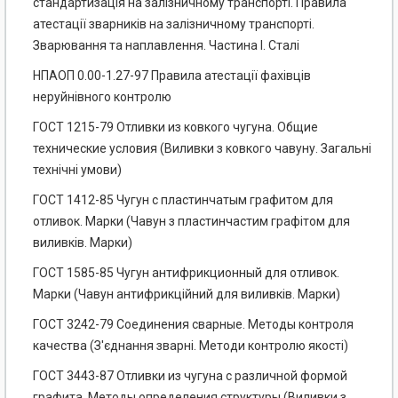
стандартизація на залізничному транспорті. Правила
атестації зварників на залізничному транспорті.
Зварювання та наплавлення. Частина І. Сталі
НПАОП 0.00-1.27-97 Правила атестації фахівців
неруйнівного контролю
ГОСТ 1215-79 Отливки из ковкого чугуна. Общие
технические условия (Виливки з ковкого чавуну. Загальні
технічні умови)
ГОСТ 1412-85 Чугун с пластинчатым графитом для
отливок. Марки (Чавун з пластинчастим графітом для
виливків. Марки)
ГОСТ 1585-85 Чугун антифрикционный для отливок.
Марки (Чавун антифрикційний для виливків. Марки)
ГОСТ 3242-79 Соединения сварные. Методы контроля
качества (З'єднання зварні. Методи контролю якості)
ГОСТ 3443-87 Отливки из чугуна с различной формой
графита. Методы определения структуры (Виливки з