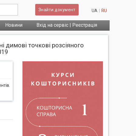
Знайти документ
UA
RU
Новини
Вхід на сервіс | Реєстрація
ні димові точкові розсіяного
019
нтів.