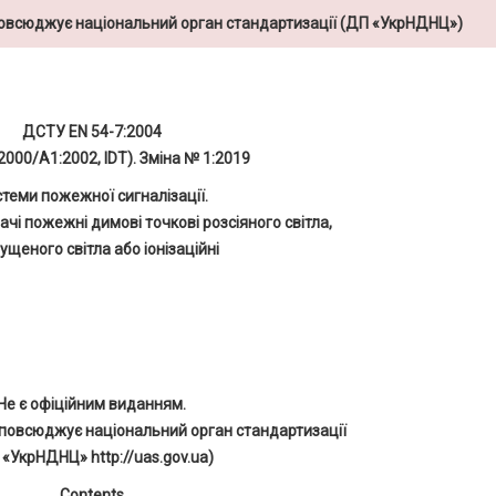
повсюджує національний орган стандартизації (ДП «УкрНДНЦ»)
ДСТУ EN 54-7:2004
2000/A1:2002, IDT). Зміна № 1:2019
теми пожежної сигналізації.
ачі пожежні димові точкові розсіяного світла,
ущеного світла або іонізаційні
Не є офіційним виданням.
повсюджує національний орган стандартизації
 «УкрНДНЦ» http://uas.gov.ua)
Contents