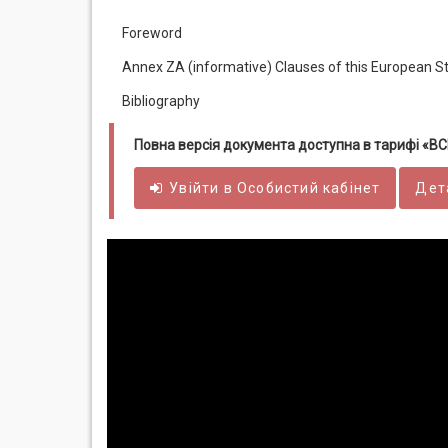
Foreword
Annex ZA (informative) Clauses of this European St
Bibliography
Повна версія документа доступна в тарифі «
Увійти в
Особистий
кабінет
Дет